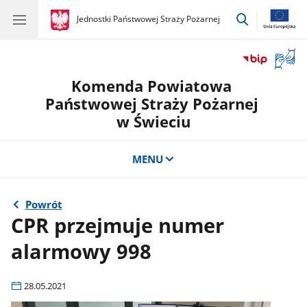
przejdź
gov.pl
Jednostki Państwowej Straży Pożarnej
gov.pl
Jednostki
do
Państwowej
wyszukiwar
Straży
Otwór
Pożarnej
okno
Komenda Powiatowa
z
tłuma
Państwowej Straży Pożarnej
języka
w Świeciu
migow
MENU
Powrót
CPR przejmuje numer
alarmowy 998
28.05.2021