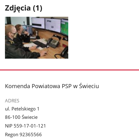
Zdjęcia (1)
Pokaż
zdjęcie
1
z
stopka
Komenda Powiatowa PSP w Świeciu
galerii.
ADRES
ul. Petelskiego 1
86-100 Świecie
NIP 559-17-01-121
Regon 92365566