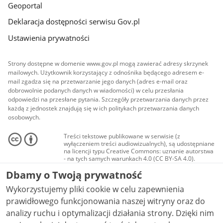
Geoportal
Deklaracja dostępności serwisu Gov.pl
Ustawienia prywatności
Strony dostępne w domenie www.gov.pl mogą zawierać adresy skrzynek
mailowych. Użytkownik korzystający z odnośnika będącego adresem e-
mail zgadza się na przetwarzanie jego danych (adres e-mail oraz
dobrowolnie podanych danych w wiadomości) w celu przesłania
odpowiedzi na przesłane pytania. Szczegóły przetwarzania danych przez
każdą z jednostek znajdują się w ich politykach przetwarzania danych
osobowych.
Treści tekstowe publikowane w serwisie (z
wyłączeniem treści audiowizualnych), są udostępniane
na licencji typu Creative Commons: uznanie autorstwa
- na tych samych warunkach 4.0 (CC BY-SA 4.0).
Materiały audiowizualne, w tym zdjęcia, materiały
Dbamy o Twoją prywatność
audio i wideo, są udostępniane na licencji typu
Creative Commons: uznanie autorstwa użycie
Wykorzystujemy pliki cookie w celu zapewnienia
niekomercyjne - bez utworów zależnych 4.0 (CC BY-
NC-ND 4.0), o ile nie jest to stwierdzone inaczej.
prawidłowego funkcjonowania naszej witryny oraz do
analizy ruchu i optymalizacji działania strony. Dzięki nim