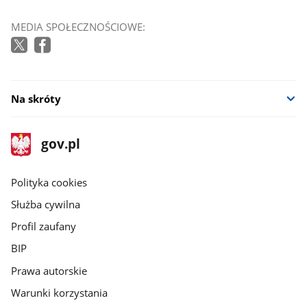
MEDIA SPOŁECZNOŚCIOWE:
Na skróty
stopka
Strona
gov.pl
gov.pl
główna
gov.pl
Polityka cookies
Służba cywilna
Profil zaufany
BIP
Prawa autorskie
Warunki korzystania