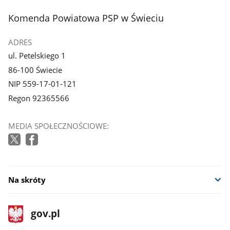
3
4
z
z
stopka
Komenda Powiatowa PSP w Świeciu
galerii.
galerii.
ADRES
ul. Petelskiego 1
86-100 Świecie
NIP 559-17-01-121
Regon 92365566
MEDIA SPOŁECZNOŚCIOWE:
Na skróty
stopka
Strona
gov.pl
gov.pl
główna