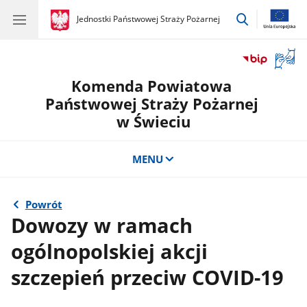
przejdź
gov.pl
Jednostki Państwowej Straży Pożarnej
gov.pl
Jednostki
do
Państwowej
wyszukiwar
Straży
Otwór
Pożarnej
okno
Komenda Powiatowa
z
tłuma
Państwowej Straży Pożarnej
języka
w Świeciu
migow
MENU
Powrót
Dowozy w ramach
ogólnopolskiej akcji
szczepień przeciw COVID-19