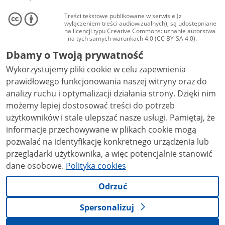
Treści tekstowe publikowane w serwisie (z
wyłączeniem treści audiowizualnych), są udostępniane
na licencji typu Creative Commons: uznanie autorstwa
- na tych samych warunkach 4.0 (CC BY-SA 4.0).
Materiały audiowizualne, w tym zdjęcia, materiały
Dbamy o Twoją prywatność
audio i wideo, są udostępniane na licencji typu
Creative Commons: uznanie autorstwa użycie
Wykorzystujemy pliki cookie w celu zapewnienia
niekomercyjne - bez utworów zależnych 4.0 (CC BY-
NC-ND 4.0), o ile nie jest to stwierdzone inaczej.
prawidłowego funkcjonowania naszej witryny oraz do
analizy ruchu i optymalizacji działania strony. Dzięki nim
możemy lepiej dostosować treści do potrzeb
użytkowników i stale ulepszać nasze usługi. Pamiętaj, że
informacje przechowywane w plikach cookie mogą
pozwalać na identyfikację konkretnego urządzenia lub
przeglądarki użytkownika, a więc potencjalnie stanowić
dane osobowe.
Polityka cookies
Odrzuć
Spersonalizuj