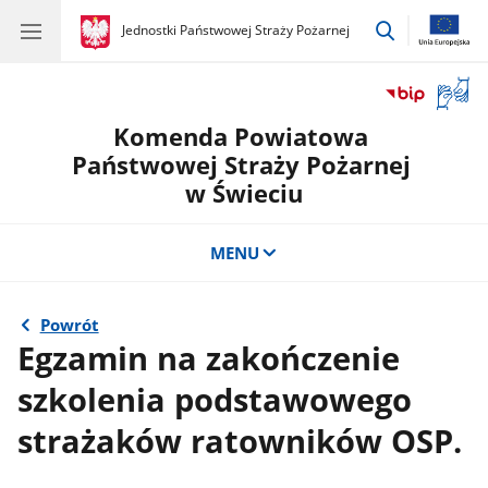
przejdź
gov.pl
Jednostki Państwowej Straży Pożarnej
gov.pl
Jednostki
do
Państwowej
wyszukiwar
Straży
Otwór
Pożarnej
okno
Komenda Powiatowa
z
tłuma
Państwowej Straży Pożarnej
języka
w Świeciu
migow
MENU
Powrót
Egzamin na zakończenie
szkolenia podstawowego
strażaków ratowników OSP.