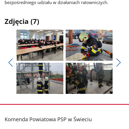
bezpośredniego udziału w działaniach ratowniczych.
Zdjęcia (7)
Pokaż
Pokaż
zdjęcie
zdjęcie
Pokaż
Poka
1
2
poprzednie
nest
z
z
zdjęcia
zdjęc
galerii.
galerii.
Pokaż
Pokaż
zdjęcie
zdjęcie
3
4
z
z
stopka
Komenda Powiatowa PSP w Świeciu
galerii.
galerii.