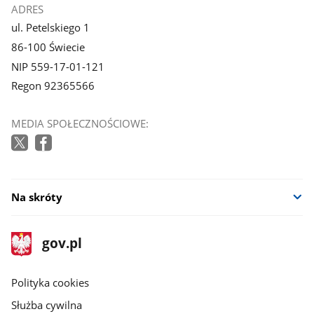
ADRES
ul. Petelskiego 1
86-100 Świecie
NIP 559-17-01-121
Regon 92365566
MEDIA SPOŁECZNOŚCIOWE:
Na skróty
stopka
Strona
gov.pl
gov.pl
główna
gov.pl
Polityka cookies
Służba cywilna