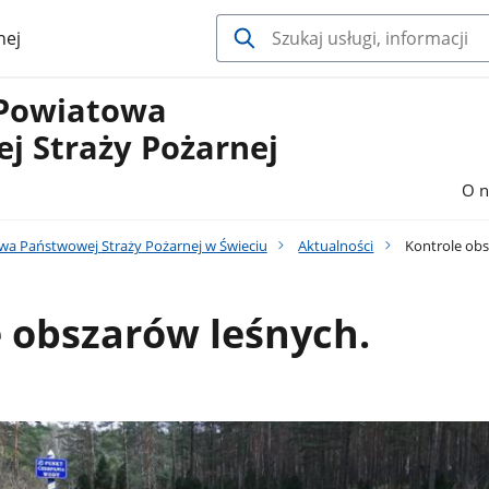
nej
Powiatowa
j Straży Pożarnej
O n
a Państwowej Straży Pożarnej w Świeciu
Aktualności
Kontrole obs
 obszarów leśnych.