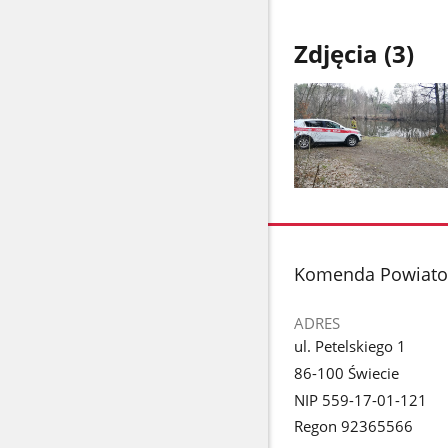
Zdjęcia (3)
Pokaż
zdjęcie
1
z
stopka
Komenda Powiato
galerii.
ADRES
ul. Petelskiego 1
86-100 Świecie
NIP 559-17-01-121
Regon 92365566