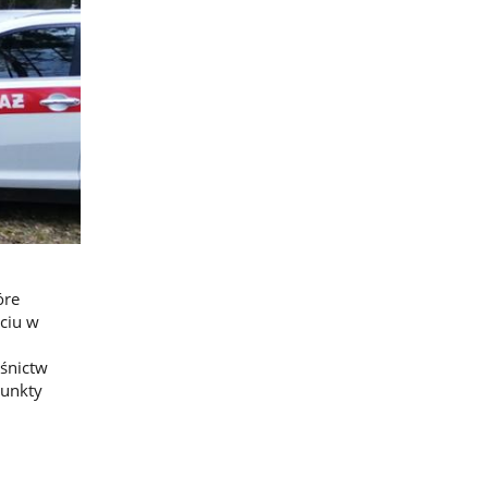
óre
ciu w
śnictw
punkty