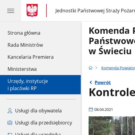
gov.pl
gov.pl
Jednostki Państwowej Straży Pożar
gov.pl
Jednostki
Państwowej
Straży
Komenda 
Pożarnej
gov.pl
Strona główna
Państwowe
Rada Ministrów
w Świeciu
Kancelaria Premiera
Komenda Powiatow
Ministerstwa
Urzędy, instytucje
Powrót
Kontrole
i placówki RP
08.04.2021
Usługi dla obywatela
Usługi dla przedsiębiorcy
Usługi dla urzędnika