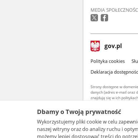
MEDIA SPOŁECZNOŚC
stopka
Strona
gov.pl
gov.pl
główna
gov.pl
Polityka cookies
Sł
Deklaracja dostępnośc
Strony dostępne w domenie
danych (adres e-mail oraz 
znajdują się w ich polityk
Treści teksto
Dbamy o Twoją prywatność
udostępniane
warunkach 4.0
Wykorzystujemy pliki cookie w celu zapewn
są udostępni
bez utworów z
naszej witryny oraz do analizy ruchu i optymalizacj
możemy lepiej dostosować treści do potrzeb