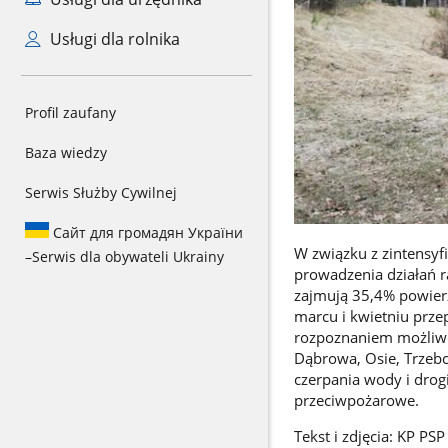
Usługi dla rolnika
Profil zaufany
Baza wiedzy
Serwis Służby Cywilnej
Сайт для громадян України
W związku z zintensyf
–
Serwis dla obywateli Ukrainy
prowadzenia działań r
zajmują 35,4% powier
marcu i kwietniu prz
rozpoznaniem możliwo
Dąbrowa, Osie, Trzebc
czerpania wody i dro
przeciwpożarowe.
Tekst i zdjęcia: KP PSP