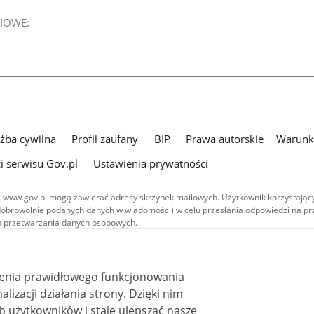
IOWE:
użba cywilna
Profil zaufany
BIP
Prawa autorskie
Warunki
i serwisu Gov.pl
Ustawienia prywatności
 www.gov.pl mogą zawierać adresy skrzynek mailowych. Użytkownik korzystający
dobrowolnie podanych danych w wiadomości) w celu przesłania odpowiedzi na prz
ach przetwarzania danych osobowych.
we publikowane w serwisie (z wyłączeniem treści audiowizualnych), są
 na licencji typu Creative Commons: uznanie autorstwa - na tych samych
 (CC BY-SA 4.0). Materiały audiowizualne, w tym zdjęcia, materiały audio i wideo
ienia prawidłowego funkcjonowania
ane na licencji typu Creative Commons: uznanie autorstwa użycie niekomercyjne 
ależnych 4.0 (CC BY-NC-ND 4.0), o ile nie jest to stwierdzone inaczej.
i działania strony. Dzięki nim
 użytkowników i stale ulepszać nasze