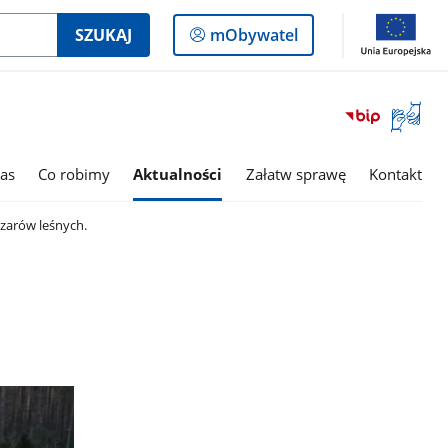
Logowanie
SZUKAJ
mObywatel
do
panelu
Otwórz
okno
z
tłumac
as
Co robimy
Aktualności
Załatw sprawę
Kontakt
języka
migowe
zarów leśnych.