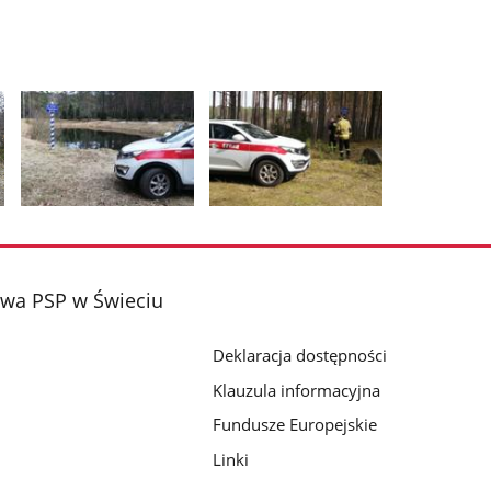
Pokaż
Pokaż
zdjęcie
zdjęcie
2
3
z
z
wa PSP w Świeciu
galerii.
galerii.
Deklaracja dostępności
Klauzula informacyjna
Fundusze Europejskie
Linki