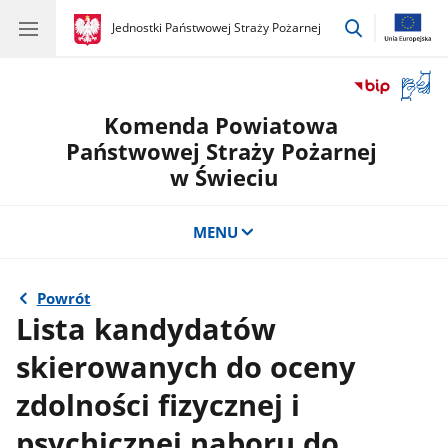
przejdź
gov.pl
Jednostki Państwowej Straży Pożarnej
gov.pl
Jednostki
do
Państwowej
wyszukiwar
Straży
Otwór
Pożarnej
okno
Komenda Powiatowa
z
tłuma
Państwowej Straży Pożarnej
języka
w Świeciu
migow
MENU
Powrót
Lista kandydatów
skierowanych do oceny
zdolności fizycznej i
psychicznej naboru do