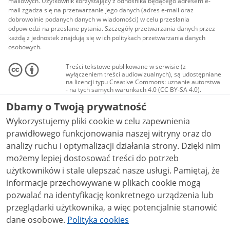
mailowych. Użytkownik korzystający z odnośnika będącego adresem e-
mail zgadza się na przetwarzanie jego danych (adres e-mail oraz
dobrowolnie podanych danych w wiadomości) w celu przesłania
odpowiedzi na przesłane pytania. Szczegóły przetwarzania danych przez
każdą z jednostek znajdują się w ich politykach przetwarzania danych
osobowych.
Treści tekstowe publikowane w serwisie (z
wyłączeniem treści audiowizualnych), są udostępniane
na licencji typu Creative Commons: uznanie autorstwa
- na tych samych warunkach 4.0 (CC BY-SA 4.0).
Materiały audiowizualne, w tym zdjęcia, materiały
Dbamy o Twoją prywatność
audio i wideo, są udostępniane na licencji typu
Creative Commons: uznanie autorstwa użycie
Wykorzystujemy pliki cookie w celu zapewnienia
niekomercyjne - bez utworów zależnych 4.0 (CC BY-
NC-ND 4.0), o ile nie jest to stwierdzone inaczej.
prawidłowego funkcjonowania naszej witryny oraz do
analizy ruchu i optymalizacji działania strony. Dzięki nim
możemy lepiej dostosować treści do potrzeb
użytkowników i stale ulepszać nasze usługi. Pamiętaj, że
informacje przechowywane w plikach cookie mogą
pozwalać na identyfikację konkretnego urządzenia lub
przeglądarki użytkownika, a więc potencjalnie stanowić
dane osobowe.
Polityka cookies