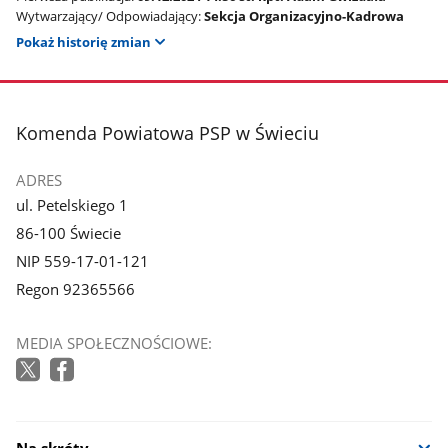
Wytwarzający/ Odpowiadający:
Sekcja Organizacyjno-Kadrowa
Pokaż historię zmian
stopka
Komenda Powiatowa PSP w Świeciu
ADRES
ul. Petelskiego 1
86-100 Świecie
NIP 559-17-01-121
Regon 92365566
MEDIA SPOŁECZNOŚCIOWE:
Na skróty