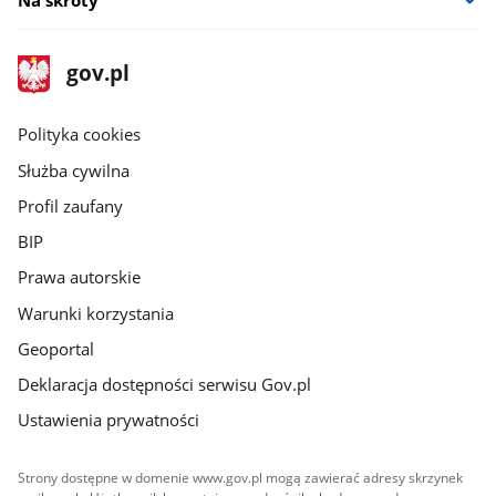
stopka
Strona
gov.pl
gov.pl
główna
gov.pl
Polityka cookies
Służba cywilna
Profil zaufany
BIP
Prawa autorskie
Warunki korzystania
Geoportal
Deklaracja dostępności serwisu Gov.pl
Ustawienia prywatności
Strony dostępne w domenie www.gov.pl mogą zawierać adresy skrzynek