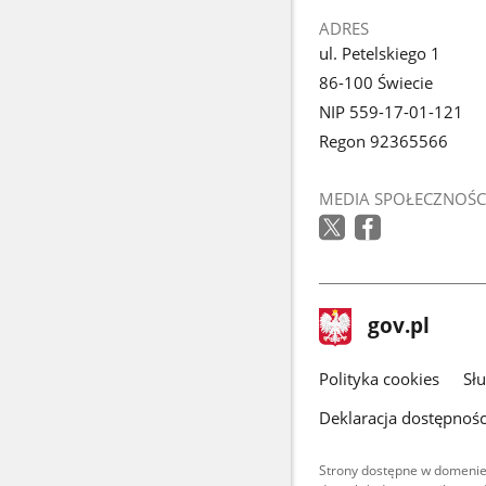
ADRES
ul. Petelskiego 1
86-100 Świecie
NIP 559-17-01-121
Regon 92365566
MEDIA SPOŁECZNOŚC
stopka
Strona
gov.pl
gov.pl
główna
gov.pl
Polityka cookies
Sł
Deklaracja dostępnośc
Strony dostępne w domenie