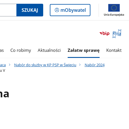
Logowanie
SZUKAJ
mObywatel
do
panelu
Otwórz
okno
z
tłumac
as
Co robimy
Aktualności
Załatw sprawę
Kontakt
języka
migowe
raca
Nabór do służby w KP PSP w Świeciu
Nabór 2024
u V
na