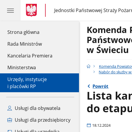
gov.pl
gov.pl
Jednostki Państwowej Straży Pożar
gov.pl
Jednostki
Państwowej
Straży
Komenda 
Pożarnej
gov.pl
Strona główna
Państwowe
Rada Ministrów
w Świeciu
Kancelaria Premiera
Komenda Powiatow
Ministerstwa
Nabór do służby w 
Urzędy, instytucje
Powrót
i placówki RP
Lista k
do etapu
Usługi dla obywatela
Usługi dla przedsiębiorcy
18.12.2024
Usługi dla urzędnika