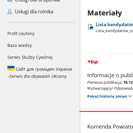
Materiały
Usługi dla rolnika
Lista kandydató
Lista​_kandydatów​_z
Profil zaufany
Baza wiedzy
Serwis Służby Cywilnej
Сайт для громадян України
Informacje o publ
–
Serwis dla obywateli Ukrainy
Pierwsza publikacja:
18.12
Wytwarzający/ Odpowiada
Pokaż historię zmian
stopka
Komenda Powiato