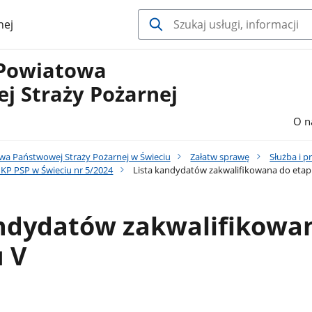
nej
Powiatowa
j Straży Pożarnej
O n
a Państwowej Straży Pożarnej w Świeciu
Załatw sprawę
Służba i p
KP PSP w Świeciu nr 5/2024
Lista kandydatów zakwalifikowana do etap
andydatów zakwalifikowa
 V