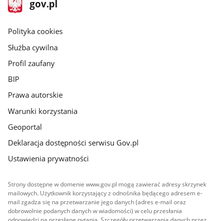
stopka
Strona
gov.pl
gov.pl
główna
gov.pl
Polityka cookies
Służba cywilna
Profil zaufany
BIP
Prawa autorskie
Warunki korzystania
Geoportal
Deklaracja dostępności serwisu Gov.pl
Ustawienia prywatności
Strony dostępne w domenie www.gov.pl mogą zawierać adresy skrzynek
mailowych. Użytkownik korzystający z odnośnika będącego adresem e-
mail zgadza się na przetwarzanie jego danych (adres e-mail oraz
dobrowolnie podanych danych w wiadomości) w celu przesłania
odpowiedzi na przesłane pytania. Szczegóły przetwarzania danych przez