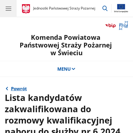
przejdź
gov.pl
Jednostki Państwowej Straży Pożarnej
gov.pl
Jednostki
do
Państwowej
wyszukiwar
Straży
Otwór
Pożarnej
okno
Komenda Powiatowa
z
tłuma
Państwowej Straży Pożarnej
języka
w Świeciu
migow
MENU
Powrót
Lista kandydatów
zakwalifikowana do
rozmowy kwalifikacyjnej
naboru do służby nr 6.2024