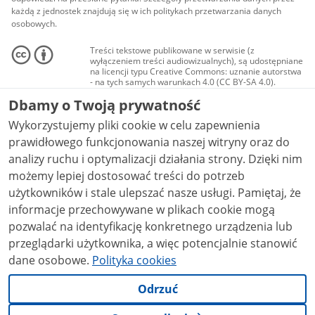
każdą z jednostek znajdują się w ich politykach przetwarzania danych
osobowych.
Treści tekstowe publikowane w serwisie (z
wyłączeniem treści audiowizualnych), są udostępniane
na licencji typu Creative Commons: uznanie autorstwa
- na tych samych warunkach 4.0 (CC BY-SA 4.0).
Materiały audiowizualne, w tym zdjęcia, materiały
Dbamy o Twoją prywatność
audio i wideo, są udostępniane na licencji typu
Creative Commons: uznanie autorstwa użycie
Wykorzystujemy pliki cookie w celu zapewnienia
niekomercyjne - bez utworów zależnych 4.0 (CC BY-
NC-ND 4.0), o ile nie jest to stwierdzone inaczej.
prawidłowego funkcjonowania naszej witryny oraz do
analizy ruchu i optymalizacji działania strony. Dzięki nim
możemy lepiej dostosować treści do potrzeb
użytkowników i stale ulepszać nasze usługi. Pamiętaj, że
informacje przechowywane w plikach cookie mogą
pozwalać na identyfikację konkretnego urządzenia lub
przeglądarki użytkownika, a więc potencjalnie stanowić
dane osobowe.
Polityka cookies
Odrzuć