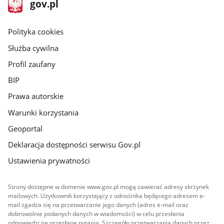
stopka
Strona
gov.pl
gov.pl
główna
gov.pl
Polityka cookies
Służba cywilna
Profil zaufany
BIP
Prawa autorskie
Warunki korzystania
Geoportal
Deklaracja dostępności serwisu Gov.pl
Ustawienia prywatności
Strony dostępne w domenie www.gov.pl mogą zawierać adresy skrzynek
mailowych. Użytkownik korzystający z odnośnika będącego adresem e-
mail zgadza się na przetwarzanie jego danych (adres e-mail oraz
dobrowolnie podanych danych w wiadomości) w celu przesłania
odpowiedzi na przesłane pytania. Szczegóły przetwarzania danych przez