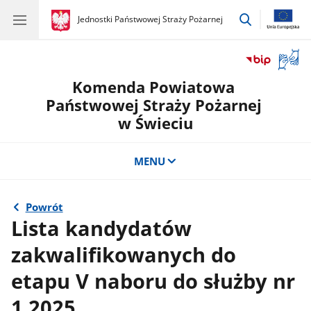
przejdź
gov.pl
Jednostki Państwowej Straży Pożarnej
gov.pl
Jednostki
do
Państwowej
wyszukiwar
Straży
Otwór
Pożarnej
okno
Komenda Powiatowa
z
tłuma
Państwowej Straży Pożarnej
języka
w Świeciu
migow
MENU
Powrót
Lista kandydatów
zakwalifikowanych do
etapu V naboru do służby nr
1.2025