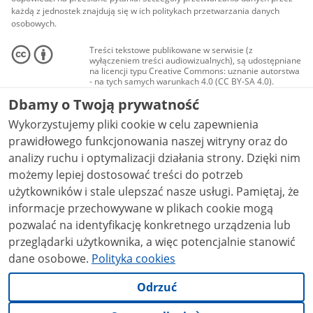
każdą z jednostek znajdują się w ich politykach przetwarzania danych
osobowych.
Treści tekstowe publikowane w serwisie (z
wyłączeniem treści audiowizualnych), są udostępniane
na licencji typu Creative Commons: uznanie autorstwa
- na tych samych warunkach 4.0 (CC BY-SA 4.0).
Materiały audiowizualne, w tym zdjęcia, materiały
Dbamy o Twoją prywatność
audio i wideo, są udostępniane na licencji typu
Creative Commons: uznanie autorstwa użycie
Wykorzystujemy pliki cookie w celu zapewnienia
niekomercyjne - bez utworów zależnych 4.0 (CC BY-
NC-ND 4.0), o ile nie jest to stwierdzone inaczej.
prawidłowego funkcjonowania naszej witryny oraz do
analizy ruchu i optymalizacji działania strony. Dzięki nim
możemy lepiej dostosować treści do potrzeb
użytkowników i stale ulepszać nasze usługi. Pamiętaj, że
informacje przechowywane w plikach cookie mogą
pozwalać na identyfikację konkretnego urządzenia lub
przeglądarki użytkownika, a więc potencjalnie stanowić
dane osobowe.
Polityka cookies
Odrzuć