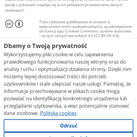
każdą z jednostek znajdują się w ich politykach przetwarzania danych
osobowych.
Treści tekstowe publikowane w serwisie (z
wyłączeniem treści audiowizualnych), są udostępniane
na licencji typu Creative Commons: uznanie autorstwa
- na tych samych warunkach 4.0 (CC BY-SA 4.0).
Materiały audiowizualne, w tym zdjęcia, materiały
Dbamy o Twoją prywatność
audio i wideo, są udostępniane na licencji typu
Creative Commons: uznanie autorstwa użycie
Wykorzystujemy pliki cookie w celu zapewnienia
niekomercyjne - bez utworów zależnych 4.0 (CC BY-
NC-ND 4.0), o ile nie jest to stwierdzone inaczej.
prawidłowego funkcjonowania naszej witryny oraz do
analizy ruchu i optymalizacji działania strony. Dzięki nim
możemy lepiej dostosować treści do potrzeb
użytkowników i stale ulepszać nasze usługi. Pamiętaj, że
informacje przechowywane w plikach cookie mogą
pozwalać na identyfikację konkretnego urządzenia lub
przeglądarki użytkownika, a więc potencjalnie stanowić
dane osobowe.
Polityka cookies
Odrzuć