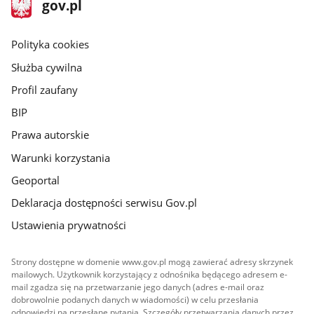
stopka
Strona
gov.pl
gov.pl
główna
gov.pl
Polityka cookies
Służba cywilna
Profil zaufany
BIP
Prawa autorskie
Warunki korzystania
Geoportal
Deklaracja dostępności serwisu Gov.pl
Ustawienia prywatności
Strony dostępne w domenie www.gov.pl mogą zawierać adresy skrzynek
mailowych. Użytkownik korzystający z odnośnika będącego adresem e-
mail zgadza się na przetwarzanie jego danych (adres e-mail oraz
dobrowolnie podanych danych w wiadomości) w celu przesłania
odpowiedzi na przesłane pytania. Szczegóły przetwarzania danych przez