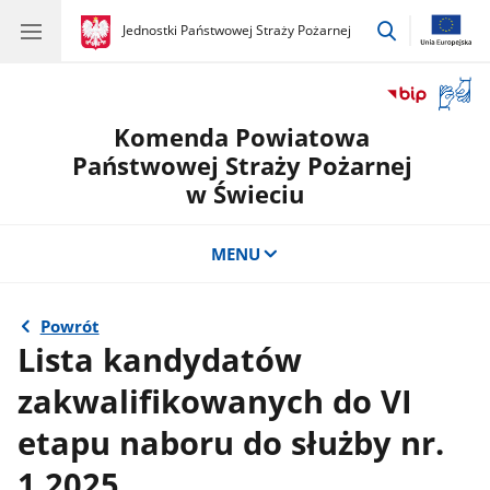
przejdź
gov.pl
Jednostki Państwowej Straży Pożarnej
gov.pl
Jednostki
do
Państwowej
wyszukiwar
Straży
Otwór
Pożarnej
okno
Komenda Powiatowa
z
tłuma
Państwowej Straży Pożarnej
języka
w Świeciu
migow
MENU
Powrót
Lista kandydatów
zakwalifikowanych do VI
etapu naboru do służby nr.
1.2025