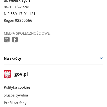
ul. Petelskiego 1
86-100 Świecie
NIP 559-17-01-121
Regon 92365566
MEDIA SPOŁECZNOŚCIOWE:
Na skróty
stopka
Strona
gov.pl
gov.pl
główna
gov.pl
Polityka cookies
Służba cywilna
Profil zaufany