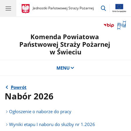
przejdź
gov.pl
Jednostki Państwowej Straży Pożarnej
gov.pl
Jednostki
do
Państwowej
wyszukiwar
Straży
Otwór
Pożarnej
okno
Komenda Powiatowa
z
tłuma
Państwowej Straży Pożarnej
języka
w Świeciu
migow
MENU
Powrót
Nabór 2026
Ogłoszenie o naborze do pracy
Wyniki etapu I naboru do służby nr 1.2026