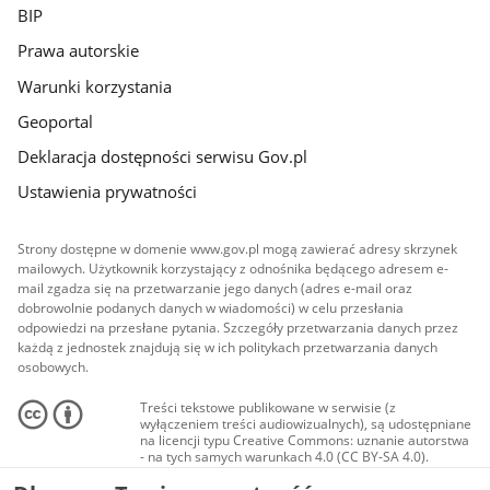
BIP
Prawa autorskie
Warunki korzystania
Geoportal
Deklaracja dostępności serwisu Gov.pl
Ustawienia prywatności
Strony dostępne w domenie www.gov.pl mogą zawierać adresy skrzynek
mailowych. Użytkownik korzystający z odnośnika będącego adresem e-
mail zgadza się na przetwarzanie jego danych (adres e-mail oraz
dobrowolnie podanych danych w wiadomości) w celu przesłania
odpowiedzi na przesłane pytania. Szczegóły przetwarzania danych przez
każdą z jednostek znajdują się w ich politykach przetwarzania danych
osobowych.
Treści tekstowe publikowane w serwisie (z
wyłączeniem treści audiowizualnych), są udostępniane
na licencji typu Creative Commons: uznanie autorstwa
- na tych samych warunkach 4.0 (CC BY-SA 4.0).
Materiały audiowizualne, w tym zdjęcia, materiały
audio i wideo, są udostępniane na licencji typu