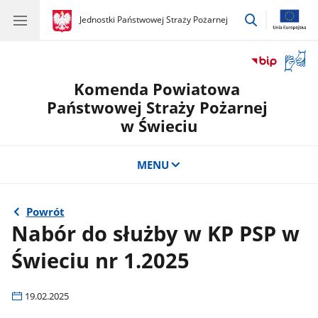
przejdź
gov.pl
Jednostki Państwowej Straży Pożarnej
gov.pl
Jednostki
do
Państwowej
wyszukiwar
Straży
Otwór
Pożarnej
okno
Komenda Powiatowa
z
tłuma
Państwowej Straży Pożarnej
języka
w Świeciu
migow
MENU
Powrót
Nabór do służby w KP PSP w
Świeciu nr 1.2025
19.02.2025