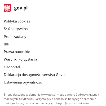
stopka
Strona
gov.pl
gov.pl
główna
gov.pl
Polityka cookies
Służba cywilna
Profil zaufany
BIP
Prawa autorskie
Warunki korzystania
Geoportal
Deklaracja dostępności serwisu Gov.pl
Ustawienia prywatności
Strony dostępne w domenie www.gov.pl mogą zawierać adresy skrzynek
mailowych. Użytkownik korzystający z odnośnika będącego adresem e-
mail zgadza się na przetwarzanie jego danych (adres e-mail oraz