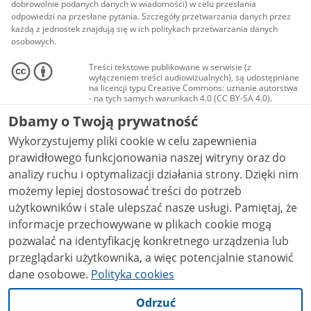
dobrowolnie podanych danych w wiadomości) w celu przesłania
odpowiedzi na przesłane pytania. Szczegóły przetwarzania danych przez
każdą z jednostek znajdują się w ich politykach przetwarzania danych
osobowych.
Treści tekstowe publikowane w serwisie (z
wyłączeniem treści audiowizualnych), są udostępniane
na licencji typu Creative Commons: uznanie autorstwa
- na tych samych warunkach 4.0 (CC BY-SA 4.0).
Materiały audiowizualne, w tym zdjęcia, materiały
Dbamy o Twoją prywatność
audio i wideo, są udostępniane na licencji typu
Creative Commons: uznanie autorstwa użycie
Wykorzystujemy pliki cookie w celu zapewnienia
niekomercyjne - bez utworów zależnych 4.0 (CC BY-
NC-ND 4.0), o ile nie jest to stwierdzone inaczej.
prawidłowego funkcjonowania naszej witryny oraz do
analizy ruchu i optymalizacji działania strony. Dzięki nim
możemy lepiej dostosować treści do potrzeb
użytkowników i stale ulepszać nasze usługi. Pamiętaj, że
informacje przechowywane w plikach cookie mogą
pozwalać na identyfikację konkretnego urządzenia lub
przeglądarki użytkownika, a więc potencjalnie stanowić
dane osobowe.
Polityka cookies
Odrzuć