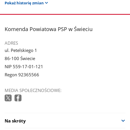
Pokaż historię zmian
stopka
Komenda Powiatowa PSP w Świeciu
ADRES
ul. Petelskiego 1
86-100 Świecie
NIP 559-17-01-121
Regon 92365566
MEDIA SPOŁECZNOŚCIOWE:
Na skróty