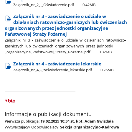
Załącznik​_nr​_2​_-​_Oświadczenie.pdf
0.42MB
Załącznik nr 3 - zaświadczenie o udziale w
działaniach ratowniczo-gaśniczych lub ćwiczeniach
organizowanych przez jednostki organizacyjne
Państwowej Straży Pożarnej
Załącznik​_nr​_3​_-​_zaświadczenie​_o​_udziale​_w​_działaniach​_ratowniczo-
gaśniczych​_lub​_ćwiczeniach​_organizowanych​_przez​_jednostki​
_organizacyjne​_Państwowej​_Straży​_Pożarnej.pdf
0.32MB
Załącznik nr 4 - zaświadczenie lekarskie
Załącznik​_nr​_4​_-​_zaświadczenie​_lekarskie.pdf
0.26MB
Informacje o publikacji dokumentu
Pierwsza publikacja:
19.02.2025 10:34 st. kpt. Adam Gwizdała
Wytwarzający/ Odpowiadający:
Sekcja Organizacyjno-Kadrowa