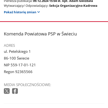
Pierwsza publikacja:
09.12.2024 15:04 st. kpt. Adam Gwizdała
Wytwarzający/ Odpowiadający:
Sekcja Organizacyjno-Kadrowa
Pokaż historię zmian
stopka
Komenda Powiatowa PSP w Świeciu
ADRES
ul. Petelskiego 1
86-100 Świecie
NIP 559-17-01-121
Regon 92365566
MEDIA SPOŁECZNOŚCIOWE: