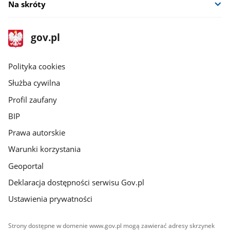
Na skróty
stopka
Strona
gov.pl
gov.pl
główna
gov.pl
Polityka cookies
Służba cywilna
Profil zaufany
BIP
Prawa autorskie
Warunki korzystania
Geoportal
Deklaracja dostępności serwisu Gov.pl
Ustawienia prywatności
Strony dostępne w domenie www.gov.pl mogą zawierać adresy skrzynek