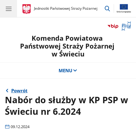
przejdź
gov.pl
Jednostki Państwowej Straży Pożarnej
gov.pl
Jednostki
do
Państwowej
wyszukiwar
Straży
Otwór
Pożarnej
okno
Komenda Powiatowa
z
tłuma
Państwowej Straży Pożarnej
języka
w Świeciu
migow
MENU
Powrót
Nabór do służby w KP PSP w
Świeciu nr 6.2024
09.12.2024