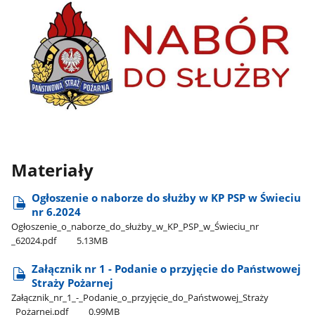
Materiały
Ogłoszenie o naborze do służby w KP PSP w Świeciu
nr 6.2024
Ogłoszenie​_o​_naborze​_do​_służby​_w​_KP​_PSP​_w​_Świeciu​_nr​
_62024.pdf
5.13MB
Załącznik nr 1 - Podanie o przyjęcie do Państwowej
Straży Pożarnej
Załącznik​_nr​_1​_-​_Podanie​_o​_przyjęcie​_do​_Państwowej​_Straży​
_Pożarnej.pdf
0.99MB