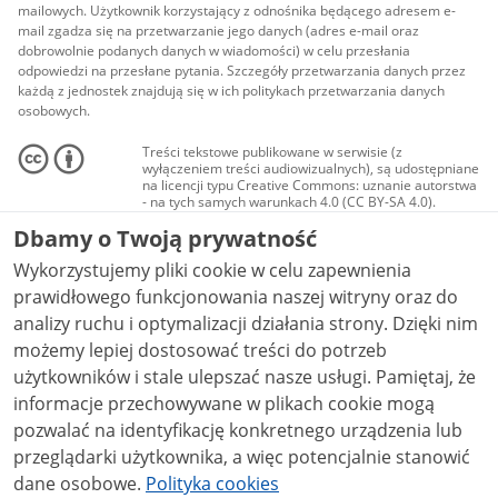
mailowych. Użytkownik korzystający z odnośnika będącego adresem e-
mail zgadza się na przetwarzanie jego danych (adres e-mail oraz
dobrowolnie podanych danych w wiadomości) w celu przesłania
odpowiedzi na przesłane pytania. Szczegóły przetwarzania danych przez
każdą z jednostek znajdują się w ich politykach przetwarzania danych
osobowych.
Treści tekstowe publikowane w serwisie (z
wyłączeniem treści audiowizualnych), są udostępniane
na licencji typu Creative Commons: uznanie autorstwa
- na tych samych warunkach 4.0 (CC BY-SA 4.0).
Materiały audiowizualne, w tym zdjęcia, materiały
Dbamy o Twoją prywatność
audio i wideo, są udostępniane na licencji typu
Creative Commons: uznanie autorstwa użycie
Wykorzystujemy pliki cookie w celu zapewnienia
niekomercyjne - bez utworów zależnych 4.0 (CC BY-
NC-ND 4.0), o ile nie jest to stwierdzone inaczej.
prawidłowego funkcjonowania naszej witryny oraz do
analizy ruchu i optymalizacji działania strony. Dzięki nim
możemy lepiej dostosować treści do potrzeb
użytkowników i stale ulepszać nasze usługi. Pamiętaj, że
informacje przechowywane w plikach cookie mogą
pozwalać na identyfikację konkretnego urządzenia lub
przeglądarki użytkownika, a więc potencjalnie stanowić
dane osobowe.
Polityka cookies