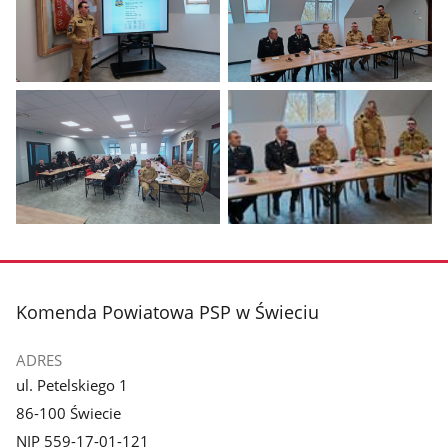
Pokaż
Pokaż
zdjęcie
zdjęcie
1
2
z
z
galerii.
galerii.
Pokaż
Pokaż
zdjęcie
zdjęcie
3
4
z
z
stopka
Komenda Powiatowa PSP w Świeciu
galerii.
galerii.
ADRES
ul. Petelskiego 1
86-100 Świecie
NIP 559-17-01-121