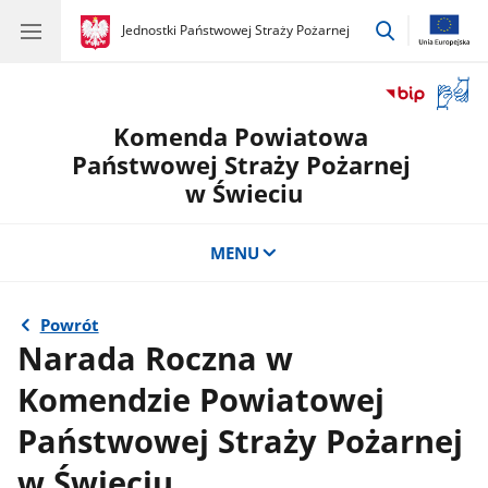
przejdź
gov.pl
Jednostki Państwowej Straży Pożarnej
gov.pl
Jednostki
do
Państwowej
wyszukiwar
Straży
Otwór
Pożarnej
okno
Komenda Powiatowa
z
tłuma
Państwowej Straży Pożarnej
języka
w Świeciu
migow
MENU
Powrót
Narada Roczna w
Komendzie Powiatowej
Państwowej Straży Pożarnej
w Świeciu