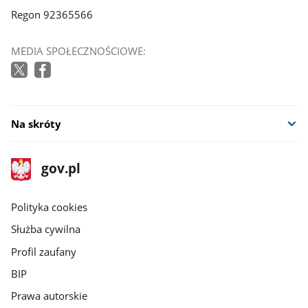
Regon 92365566
MEDIA SPOŁECZNOŚCIOWE:
Na skróty
stopka
Strona
gov.pl
gov.pl
główna
gov.pl
Polityka cookies
Służba cywilna
Profil zaufany
BIP
Prawa autorskie