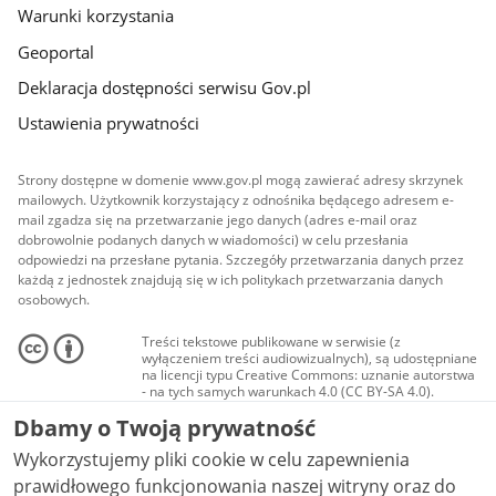
Warunki korzystania
Geoportal
Deklaracja dostępności serwisu Gov.pl
Ustawienia prywatności
Strony dostępne w domenie www.gov.pl mogą zawierać adresy skrzynek
mailowych. Użytkownik korzystający z odnośnika będącego adresem e-
mail zgadza się na przetwarzanie jego danych (adres e-mail oraz
dobrowolnie podanych danych w wiadomości) w celu przesłania
odpowiedzi na przesłane pytania. Szczegóły przetwarzania danych przez
każdą z jednostek znajdują się w ich politykach przetwarzania danych
osobowych.
Treści tekstowe publikowane w serwisie (z
wyłączeniem treści audiowizualnych), są udostępniane
na licencji typu Creative Commons: uznanie autorstwa
- na tych samych warunkach 4.0 (CC BY-SA 4.0).
Materiały audiowizualne, w tym zdjęcia, materiały
Dbamy o Twoją prywatność
audio i wideo, są udostępniane na licencji typu
Creative Commons: uznanie autorstwa użycie
Wykorzystujemy pliki cookie w celu zapewnienia
niekomercyjne - bez utworów zależnych 4.0 (CC BY-
NC-ND 4.0), o ile nie jest to stwierdzone inaczej.
prawidłowego funkcjonowania naszej witryny oraz do