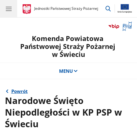
przejdź
gov.pl
Jednostki Państwowej Straży Pożarnej
gov.pl
Jednostki
do
Państwowej
wyszukiwar
Straży
Otwór
Pożarnej
okno
Komenda Powiatowa
z
tłuma
Państwowej Straży Pożarnej
języka
w Świeciu
migow
MENU
Powrót
Narodowe Święto
Niepodległości w KP PSP w
Świeciu