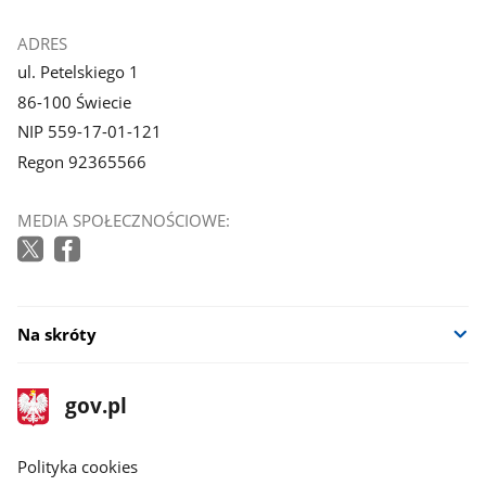
galerii.
galerii.
ADRES
ul. Petelskiego 1
86-100 Świecie
NIP 559-17-01-121
Regon 92365566
MEDIA SPOŁECZNOŚCIOWE:
Na skróty
stopka
Strona
gov.pl
gov.pl
główna
gov.pl
Polityka cookies