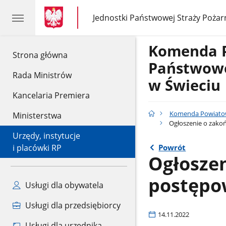
gov.pl
gov.pl
Jednostki Państwowej Straży Pożar
gov.pl
Jednostki
Państwowej
Straży
Komenda 
Pożarnej
gov.pl
Strona główna
Państwowe
Rada Ministrów
w Świeciu
Kancelaria Premiera
Komenda Powiatow
Ministerstwa
Ogłoszenie o zako
Urzędy, instytucje
Powrót
i placówki RP
Ogłoszen
postępo
Usługi dla obywatela
Usługi dla przedsiębiorcy
14.11.2022
Usługi dla urzędnika