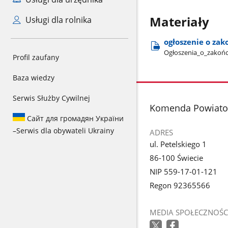
Materiały
Usługi dla rolnika
ogłoszenie o za
Ogłoszenia​_o​_zakoń
Profil zaufany
Baza wiedzy
Serwis Służby Cywilnej
stopka
Komenda Powiato
Сайт для громадян України
–
Serwis dla obywateli Ukrainy
ADRES
ul. Petelskiego 1
86-100 Świecie
NIP 559-17-01-121
Regon 92365566
MEDIA SPOŁECZNOŚC