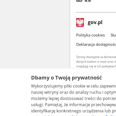
stopka
Strona
gov.pl
gov.pl
główna
gov.pl
Polityka cookies
Sł
Deklaracja dostępnośc
Strony dostępne w domenie
danych (adres e-mail oraz 
znajdują się w ich polityk
Treści teksto
Dbamy o Twoją prywatność
udostępniane
warunkach 4.0
Wykorzystujemy pliki cookie w celu zapewn
są udostępni
bez utworów z
naszej witryny oraz do analizy ruchu i optymalizacj
możemy lepiej dostosować treści do potrzeb
usługi. Pamiętaj, że informacje przechowywane w plikach cookie mogą pozwalać na
identyfikację konkretnego urządzenia lub pr