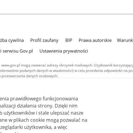
użba cywilna
Profil zaufany
BIP
Prawa autorskie
Warunki
i serwisu Gov.pl
Ustawienia prywatności
 www.gov.pl mogą zawierać adresy skrzynek mailowych. Użytkownik korzystający
dobrowolnie podanych danych w wiadomości) w celu przesłania odpowiedzi na prz
ach przetwarzania danych osobowych.
we publikowane w serwisie (z wyłączeniem treści audiowizualnych), są
 na licencji typu Creative Commons: uznanie autorstwa - na tych samych
 (CC BY-SA 4.0). Materiały audiowizualne, w tym zdjęcia, materiały audio i wideo
ienia prawidłowego funkcjonowania
ane na licencji typu Creative Commons: uznanie autorstwa użycie niekomercyjne 
ależnych 4.0 (CC BY-NC-ND 4.0), o ile nie jest to stwierdzone inaczej.
i działania strony. Dzięki nim
 użytkowników i stale ulepszać nasze
zeglądarki użytkownika, a więc