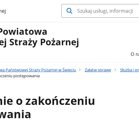
nej
Powiatowa
j Straży Pożarnej
O n
a Państwowej Straży Pożarnej w Świeciu
Załatw sprawę
Służba i p
ńczeniu postępowania
ie o zakończeniu
wania