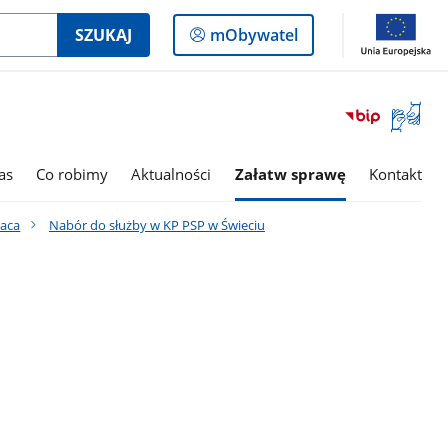
Logowanie
SZUKAJ
mObywatel
do
panelu
Otwórz
okno
z
tłumac
as
Co robimy
Aktualności
Załatw sprawę
Kontakt
języka
migowe
raca
Nabór do służby w KP PSP w Świeciu