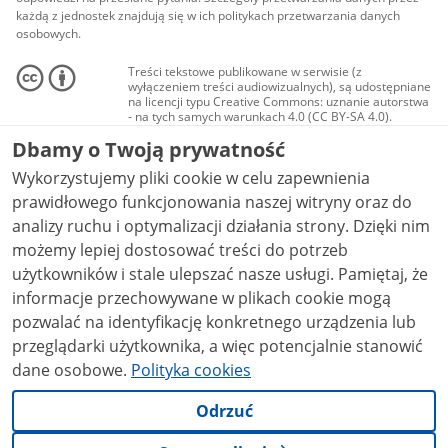
każdą z jednostek znajdują się w ich politykach przetwarzania danych
osobowych.
Treści tekstowe publikowane w serwisie (z
wyłączeniem treści audiowizualnych), są udostępniane
na licencji typu Creative Commons: uznanie autorstwa
- na tych samych warunkach 4.0 (CC BY-SA 4.0).
Materiały audiowizualne, w tym zdjęcia, materiały
Dbamy o Twoją prywatność
audio i wideo, są udostępniane na licencji typu
Creative Commons: uznanie autorstwa użycie
Wykorzystujemy pliki cookie w celu zapewnienia
niekomercyjne - bez utworów zależnych 4.0 (CC BY-
NC-ND 4.0), o ile nie jest to stwierdzone inaczej.
prawidłowego funkcjonowania naszej witryny oraz do
analizy ruchu i optymalizacji działania strony. Dzięki nim
możemy lepiej dostosować treści do potrzeb
użytkowników i stale ulepszać nasze usługi. Pamiętaj, że
informacje przechowywane w plikach cookie mogą
pozwalać na identyfikację konkretnego urządzenia lub
przeglądarki użytkownika, a więc potencjalnie stanowić
dane osobowe.
Polityka cookies
Odrzuć