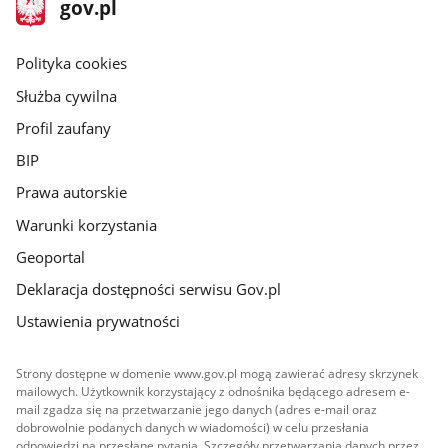
stopka
Strona
gov.pl
gov.pl
główna
gov.pl
Polityka cookies
Służba cywilna
Profil zaufany
BIP
Prawa autorskie
Warunki korzystania
Geoportal
Deklaracja dostępności serwisu Gov.pl
Ustawienia prywatności
Strony dostępne w domenie www.gov.pl mogą zawierać adresy skrzynek
mailowych. Użytkownik korzystający z odnośnika będącego adresem e-
mail zgadza się na przetwarzanie jego danych (adres e-mail oraz
dobrowolnie podanych danych w wiadomości) w celu przesłania
odpowiedzi na przesłane pytania. Szczegóły przetwarzania danych przez