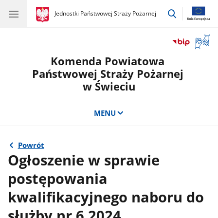
przejdź
gov.pl
Jednostki Państwowej Straży Pożarnej
gov.pl
Jednostki
do
Państwowej
wyszukiwar
Straży
Otwór
Pożarnej
okno
Komenda Powiatowa
z
tłuma
Państwowej Straży Pożarnej
języka
w Świeciu
migow
MENU
Powrót
Ogłoszenie w sprawie
postępowania
kwalifikacyjnego naboru do
służby nr 6.2024