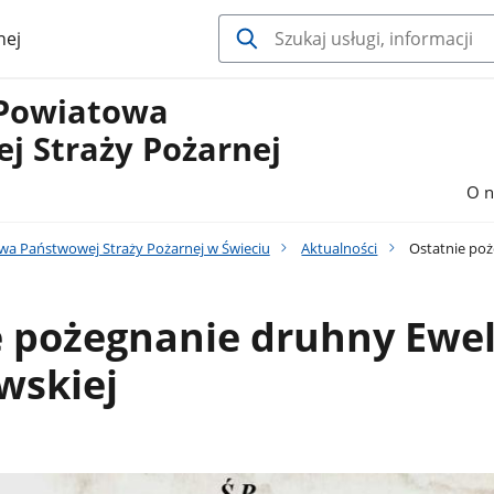
nej
Powiatowa
j Straży Pożarnej
O n
a Państwowej Straży Pożarnej w Świeciu
Aktualności
Ostatnie poż
e pożegnanie druhny Ewel
wskiej