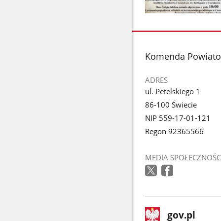
Pokaż
zdjęcie
1
z
stopka
Komenda Powiato
galerii.
ADRES
ul. Petelskiego 1
86-100 Świecie
NIP 559-17-01-121
Regon 92365566
MEDIA SPOŁECZNOŚC
stopka
Strona
gov.pl
gov.pl