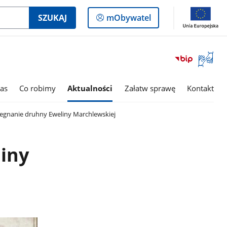
Logowanie
SZUKAJ
mObywatel
do
panelu
Otwórz
okno
z
tłumac
as
Co robimy
Aktualności
Załatw sprawę
Kontakt
języka
migowe
egnanie druhny Eweliny Marchlewskiej
iny