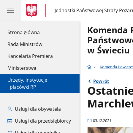
gov.pl
gov.pl
Jednostki Państwowej Straży Pożar
gov.pl
Jednostki
Państwowej
Straży
Komenda 
Pożarnej
gov.pl
Strona główna
Państwowe
Rada Ministrów
w Świeciu
Kancelaria Premiera
Komenda Powiatow
Ministerstwa
Urzędy, instytucje
Powrót
Ostatni
i placówki RP
Marchle
Usługi dla obywatela
Usługi dla przedsiębiorcy
03.12.2021
Usługi dla urzędnika