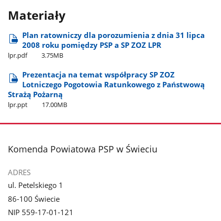
Materiały
Plan ratowniczy dla porozumienia z dnia 31 lipca
2008 roku pomiędzy PSP a SP ZOZ LPR
lpr.pdf
3.75MB
Prezentacja na temat współpracy SP ZOZ
Lotniczego Pogotowia Ratunkowego z Państwową
Strażą Pożarną
lpr.ppt
17.00MB
stopka
Komenda Powiatowa PSP w Świeciu
ADRES
ul. Petelskiego 1
86-100 Świecie
NIP 559-17-01-121