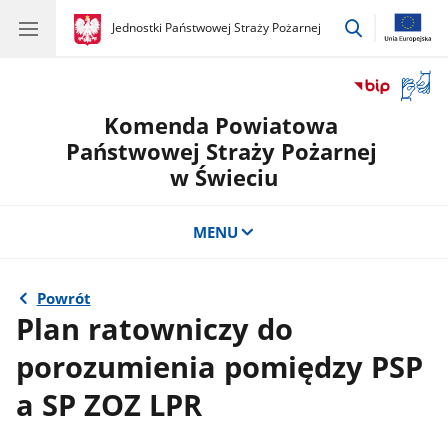
przejdź
gov.pl
Jednostki Państwowej Straży Pożarnej
gov.pl
Jednostki
do
Państwowej
wyszukiwar
Straży
Otwór
Pożarnej
okno
Komenda Powiatowa
z
tłuma
Państwowej Straży Pożarnej
języka
w Świeciu
migow
MENU
Powrót
Plan ratowniczy do
porozumienia pomiędzy PSP
a SP ZOZ LPR