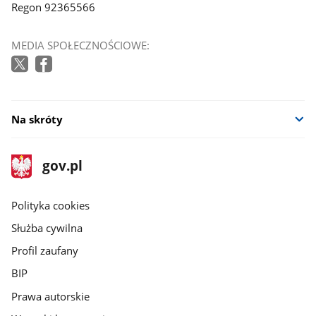
Regon 92365566
MEDIA SPOŁECZNOŚCIOWE:
Na skróty
stopka
Strona
gov.pl
gov.pl
główna
gov.pl
Polityka cookies
Służba cywilna
Profil zaufany
BIP
Prawa autorskie