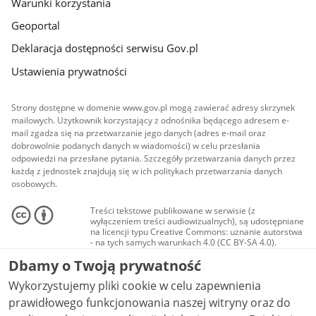
Warunki korzystania
Geoportal
Deklaracja dostępności serwisu Gov.pl
Ustawienia prywatności
Strony dostępne w domenie www.gov.pl mogą zawierać adresy skrzynek
mailowych. Użytkownik korzystający z odnośnika będącego adresem e-
mail zgadza się na przetwarzanie jego danych (adres e-mail oraz
dobrowolnie podanych danych w wiadomości) w celu przesłania
odpowiedzi na przesłane pytania. Szczegóły przetwarzania danych przez
każdą z jednostek znajdują się w ich politykach przetwarzania danych
osobowych.
Treści tekstowe publikowane w serwisie (z
wyłączeniem treści audiowizualnych), są udostępniane
na licencji typu Creative Commons: uznanie autorstwa
- na tych samych warunkach 4.0 (CC BY-SA 4.0).
Materiały audiowizualne, w tym zdjęcia, materiały
Dbamy o Twoją prywatność
audio i wideo, są udostępniane na licencji typu
Creative Commons: uznanie autorstwa użycie
Wykorzystujemy pliki cookie w celu zapewnienia
niekomercyjne - bez utworów zależnych 4.0 (CC BY-
NC-ND 4.0), o ile nie jest to stwierdzone inaczej.
prawidłowego funkcjonowania naszej witryny oraz do