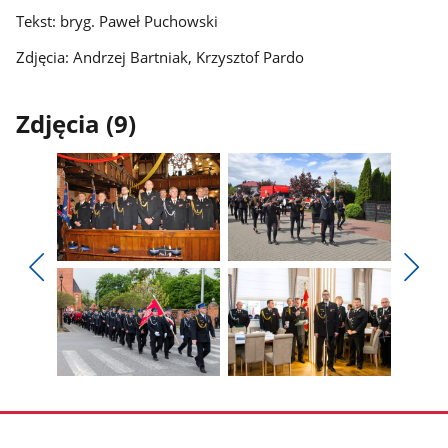
Tekst: bryg. Paweł Puchowski
Zdjęcia:
Andrzej Bartniak, Krzysztof Pardo
Zdjęcia (9)
Pokaż
Pokaż
zdjęcie
zdjęcie
Pokaż
Poka
1
2
poprzednie
nest
z
z
zdjęcia
zdjęc
galerii.
galerii.
Pokaż
Pokaż
zdjęcie
zdjęcie
3
4