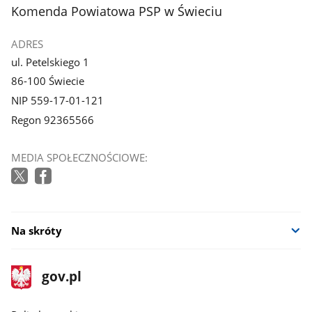
z
z
stopka
Komenda Powiatowa PSP w Świeciu
galerii.
galerii.
ADRES
ul. Petelskiego 1
86-100 Świecie
NIP 559-17-01-121
Regon 92365566
MEDIA SPOŁECZNOŚCIOWE:
Na skróty
stopka
Strona
gov.pl
gov.pl
główna