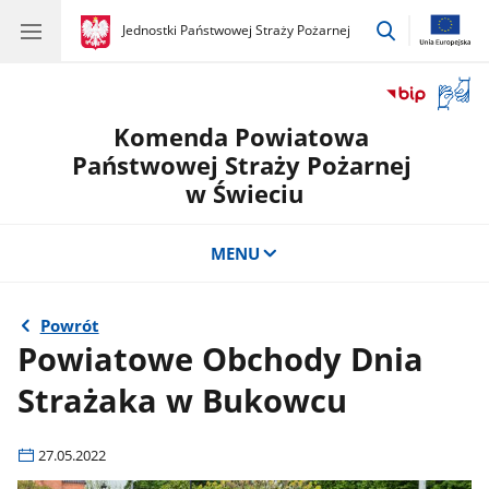
przejdź
gov.pl
Jednostki Państwowej Straży Pożarnej
gov.pl
Jednostki
do
Państwowej
wyszukiwar
Straży
Otwór
Pożarnej
okno
Komenda Powiatowa
z
tłuma
Państwowej Straży Pożarnej
języka
w Świeciu
migow
MENU
Powrót
Powiatowe Obchody Dnia
Strażaka w Bukowcu
27.05.2022