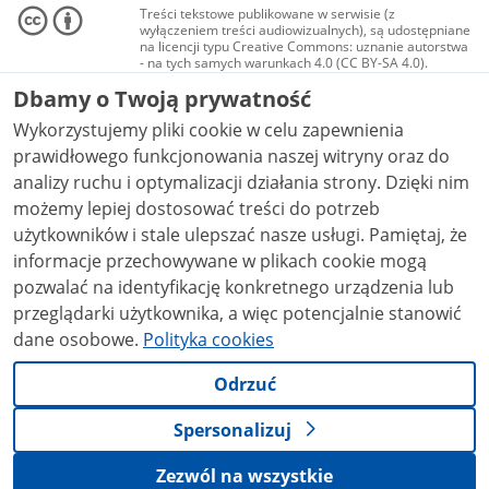
Treści tekstowe publikowane w serwisie (z
wyłączeniem treści audiowizualnych), są udostępniane
na licencji typu Creative Commons: uznanie autorstwa
- na tych samych warunkach 4.0 (CC BY-SA 4.0).
Materiały audiowizualne, w tym zdjęcia, materiały
Dbamy o Twoją prywatność
audio i wideo, są udostępniane na licencji typu
Creative Commons: uznanie autorstwa użycie
Wykorzystujemy pliki cookie w celu zapewnienia
niekomercyjne - bez utworów zależnych 4.0 (CC BY-
NC-ND 4.0), o ile nie jest to stwierdzone inaczej.
prawidłowego funkcjonowania naszej witryny oraz do
analizy ruchu i optymalizacji działania strony. Dzięki nim
możemy lepiej dostosować treści do potrzeb
użytkowników i stale ulepszać nasze usługi. Pamiętaj, że
informacje przechowywane w plikach cookie mogą
pozwalać na identyfikację konkretnego urządzenia lub
przeglądarki użytkownika, a więc potencjalnie stanowić
dane osobowe.
Polityka cookies
Odrzuć
Spersonalizuj
Zezwól na wszystkie