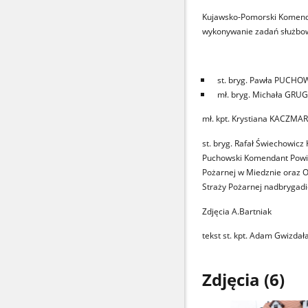
Kujawsko-Pomorski Komenda
wykonywanie zadań służbowy
st. bryg. Pawła PUCH
mł. bryg. Michała GRU
mł. kpt. Krystiana KACZMA
st. bryg. Rafał Świechowic
Puchowski Komendant Powia
Pożarnej w Miedznie oraz 
Straży Pożarnej nadbrygad
Zdjęcia A.Bartniak
tekst st. kpt. Adam Gwizdał
Zdjęcia (6)