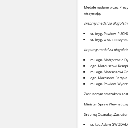
Medale nadane przez Prezy
otrzymają:
srebrny medal za długoletn
st. bryg. Pawłowi PU
st. bryg. w st. spoczyn
brązowy medal za długoletn
mł. ogn. Małgorzacie D
ogn. Mateuszowi Kemp
mł. ogn. Mateuszowi O
ogn. Marcinowi Partyka
mł. ogn. Pawłowi Wydr
Zasłużonym strażakom zost
Minister Spraw Wewnętrznyc
Srebrną Odznakę „Zasłużon
st. kpt. Adam GWIZDAŁ