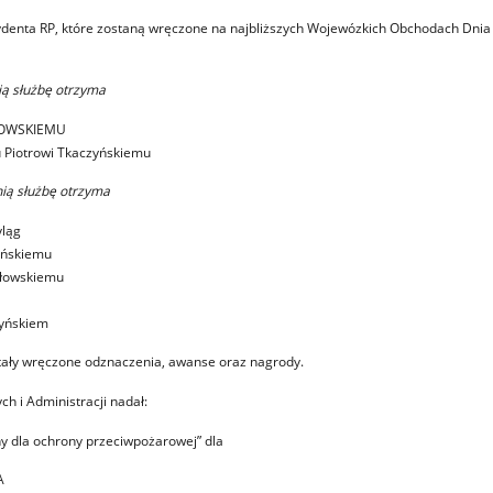
denta RP, które zostaną wręczone na najbliższych Wojewózkich Obchodach Dnia
ią służbę otrzyma
CHOWSKIEMU
ku Piotrowi Tkaczyńskiemu
ią służbę otrzyma
yląg
ińskiemu
rłowskiemu
zyńskiem
ały wręczone odznaczenia, awanse oraz nagrody.
h i Administracji nadał:
y dla ochrony przeciwpożarowej” dla
A