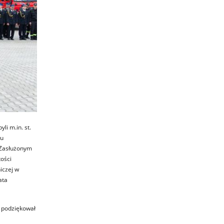
i m.in. st.
ku
 Zasłużonym
ości
iczej w
ata
y podziękował