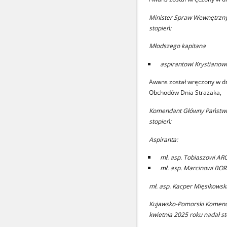
Minister Spraw Wewnętrznyc
stopień:
Młodszego kapitana
aspirantowi Krystian
Awans został wręczony w dn
Obchodów Dnia Strażaka,
Komendant Główny Państwow
stopień:
Aspiranta:
mł. asp. Tobiaszowi A
mł. asp. Marcinowi B
mł. asp. Kacper Mięsikowsk
Kujawsko-Pomorski Komenda
kwietnia 2025 roku nadał st