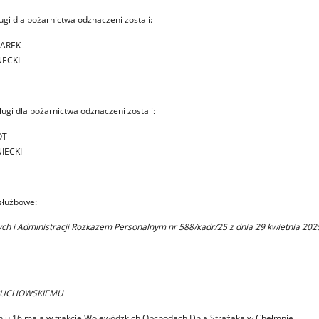
i dla pożarnictwa odznaczeni zostali:
MAREK
NECKI
i dla pożarnictwa odznaczeni zostali:
OT
NIECKI
służbowe:
h i Administracji Rozkazem Personalnym nr 588/kadr/25 z dnia 29 kwietnia 202
i PUCHOWSKIEMU
niu 16 maja w trakcie Wojewódzkich Obchodach Dnia Strażaka w Chełmnie,