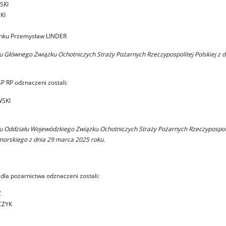
SKI
KI
zynku Przemysław LINDER
Głównego Związku Ochotniczych Straży Pożarnych Rzeczypospolitej Polskiej z d
 RP odznaczeni zostali:
WSKI
 Oddziału Wojewódzkiego Związku Ochotniczych Straży Pożarnych Rzeczypospolit
rskiego z dnia 29 marca 2025 roku.
dla pożarnictwa odznaczeni zostali:
Z
CZYK