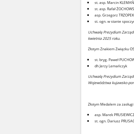
st. asp. Marcin KLEMAŃ
st. asp. Rafał ŻOCHOWS
asp. Grzegorz TRZOPEK
st. ogn. w stanie spoc
Uchwałą Prezydium Zarządu 
kwietnia 2025 roku.
Złotym Znakiem Związku OSP
st. bryg. Paweł PUCHO
dh Jerzy Lemańczyk
Uchwałą Prezydium Zarządu
Województwa kujawsko-pomo
Złotym Medalem za zasługi 
asp. Marek PRUSIEWIC
st. ogn. Dariusz PRUSA