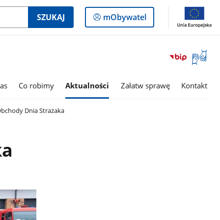
Logowanie
SZUKAJ
mObywatel
do
panelu
Otwórz
okno
z
tłumac
as
Co robimy
Aktualności
Załatw sprawę
Kontakt
języka
migowe
bchody Dnia Strażaka
ka