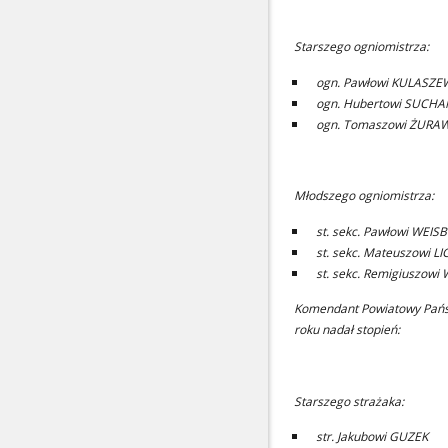
Starszego ogniomistrza:
ogn. Pawłowi KULASZ
ogn. Hubertowi SUCH
ogn. Tomaszowi ŻURA
Młodszego ogniomistrza:
st. sekc. Pawłowi WEIS
st. sekc. Mateuszowi
st. sekc. Remigiuszow
Komendant Powiatowy Państ
roku nadał stopień:
Starszego strażaka:
str. Jakubowi GUZEK