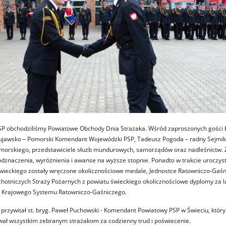
P obchodziliśmy Powiatowe Obchody Dnia Strażaka. Wśród zaproszonych gości byl
 Kujawsko – Pomorski Komendant Wojewódzki PSP, Tadeusz Pogoda – radny Sejmi
orskiego, przedstawiciele służb mundurowych, samorządów oraz nadleśnictw.
dznaczenia, wyróżnienia i awanse na wyższe stopnie. Ponadto w trakcie uroczyst
eckiego zostały wręczone okolicznościowe medale, Jednostce Ratowniczo-Gaśn
hotniczych Straży Pożarnych z powiatu świeckiego okolicznościowe dyplomy za l
ia Krajowego Systemu Ratowniczo-Gaśniczego.
 przywitał st. bryg. Paweł Puchowski - Komendant Powiatowy PSP w Świeciu, któr
wał wszystkim zebranym strażakom za codzienny trud i poświecenie.