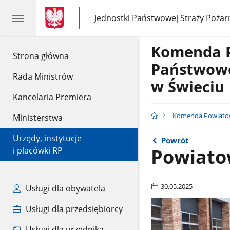
gov.pl
gov.pl
Jednostki Państwowej Straży Pożar
gov.pl
Jednostki
Państwowej
Straży
Komenda 
Pożarnej
gov.pl
Strona główna
Państwowe
Rada Ministrów
w Świeciu
Kancelaria Premiera
Komenda Powiatow
Ministerstwa
Urzędy, instytucje
Powrót
Powiato
i placówki RP
30.05.2025
Usługi dla obywatela
Usługi dla przedsiębiorcy
Usługi dla urzędnika