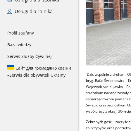
Usługi dla rolnika
Profil zaufany
Baza wiedzy
Serwis Służby Cywilnej
Сайт для громадян України
Dziś wspólnie z druhami OS
–
Serwis dla obywateli Ukrainy
bryg. Rafał Świechowicz –
Województwa Kujawko – Pom
strażakom nadane zostały o
samorządowcom powiatu świ
Świeciu oraz jednostkom Oc
współpracy z okazji 30-lec
Zebranych gości uroczyście
za przybycie oraz podzięko