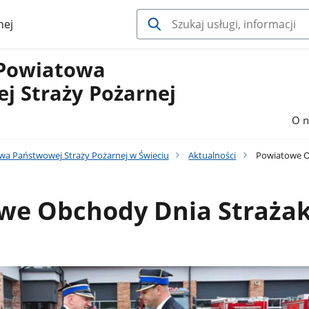
nej
Powiatowa
j Straży Pożarnej
O n
a Państwowej Straży Pożarnej w Świeciu
Aktualności
Powiatowe O
we Obchody Dnia Straża