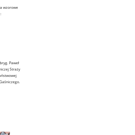
za wzorowe
:
bryg. Paweł
iczej Straży
Państwowej
-Gaśniczego.