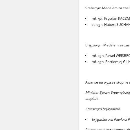
Srebrnym Medalem za zasług
mł. kpt. Krystian KACZ
st. ogn. Hubert SUCHA
Brązowym Medalem za zasług
mł. ogn. Paweł WEISBR
mł. ogn. Bartłomiej GLI
Awanse na wyższe stopnie 
Minister Spraw Wewnętrznyc
stopień:
Starszego brygadiera
brygadierowi Pawłow
Awans został wręczony w d