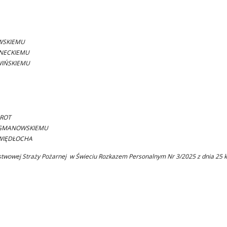
EWSKIEMU
ANECKIEMU
WIŃSKIEMU
BROT
 LIGMANOWSKIEMU
i WIĘDŁOCHA
wowej Straży Pożarnej w Świeciu Rozkazem Personalnym Nr 3/2025 z dnia 25 k