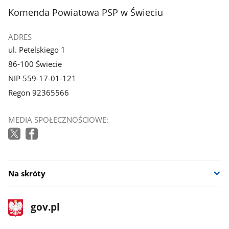
z
z
stopka
Komenda Powiatowa PSP w Świeciu
galerii.
galerii.
ADRES
ul. Petelskiego 1
86-100 Świecie
NIP 559-17-01-121
Regon 92365566
MEDIA SPOŁECZNOŚCIOWE:
Na skróty
stopka
Strona
gov.pl
gov.pl
główna