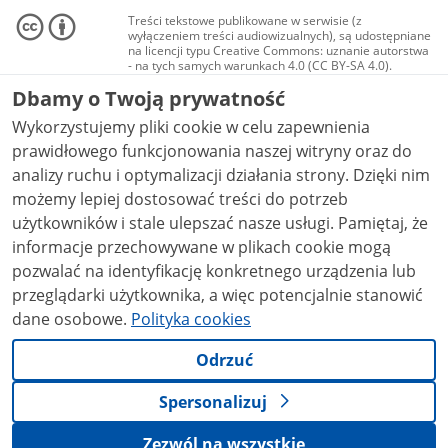
Treści tekstowe publikowane w serwisie (z
wyłączeniem treści audiowizualnych), są udostępniane
na licencji typu Creative Commons: uznanie autorstwa
- na tych samych warunkach 4.0 (CC BY-SA 4.0).
Materiały audiowizualne, w tym zdjęcia, materiały
Dbamy o Twoją prywatność
audio i wideo, są udostępniane na licencji typu
Creative Commons: uznanie autorstwa użycie
Wykorzystujemy pliki cookie w celu zapewnienia
niekomercyjne - bez utworów zależnych 4.0 (CC BY-
NC-ND 4.0), o ile nie jest to stwierdzone inaczej.
prawidłowego funkcjonowania naszej witryny oraz do
analizy ruchu i optymalizacji działania strony. Dzięki nim
możemy lepiej dostosować treści do potrzeb
użytkowników i stale ulepszać nasze usługi. Pamiętaj, że
informacje przechowywane w plikach cookie mogą
pozwalać na identyfikację konkretnego urządzenia lub
przeglądarki użytkownika, a więc potencjalnie stanowić
dane osobowe.
Polityka cookies
Odrzuć
Spersonalizuj
Zezwól na wszystkie