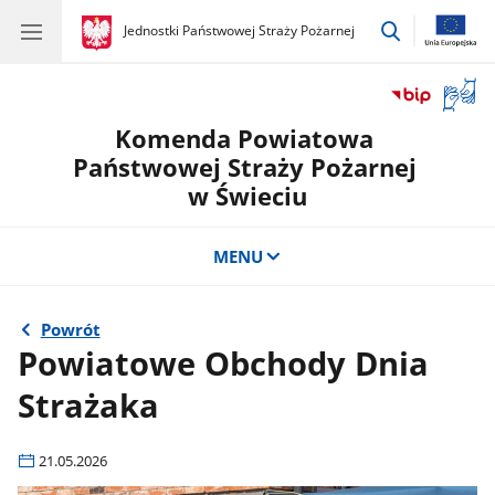
przejdź
gov.pl
Jednostki Państwowej Straży Pożarnej
gov.pl
Jednostki
do
Państwowej
wyszukiwar
Straży
Otwór
Pożarnej
okno
Komenda Powiatowa
z
tłuma
Państwowej Straży Pożarnej
języka
w Świeciu
migow
MENU
Powrót
Powiatowe Obchody Dnia
Strażaka
21.05.2026