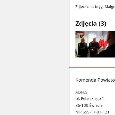
Zdjecia: st. bryg. Mał
Zdjęcia (3)
Pokaż
zdjęcie
1
z
stopka
Komenda Powiato
galerii.
ADRES
ul. Petelskiego 1
86-100 Świecie
NIP 559-17-01-121