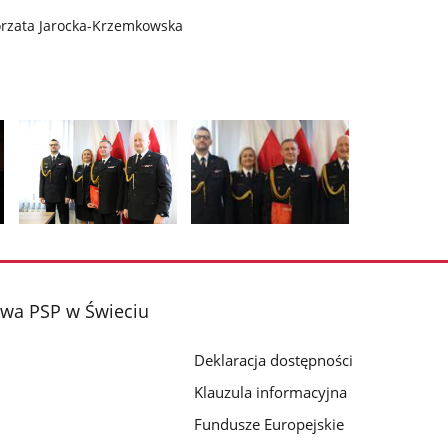
gorzata Jarocka-Krzemkowska
Pokaż
Pokaż
zdjęcie
zdjęcie
2
3
z
z
wa PSP w Świeciu
galerii.
galerii.
Deklaracja dostępności
Klauzula informacyjna
Fundusze Europejskie