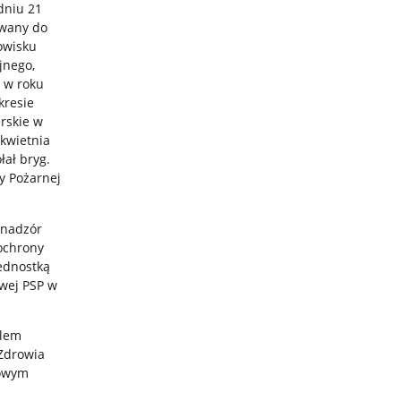
dniu 21
owany do
owisku
jnego,
y w roku
kresie
erskie w
 kwietnia
ał bryg.
y Pożarnej
 nadzór
ochrony
Jednostką
owej PSP w
alem
Zdrowia
zowym