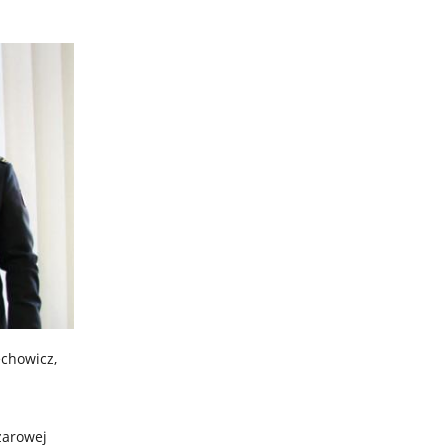
echowicz,
żarowej