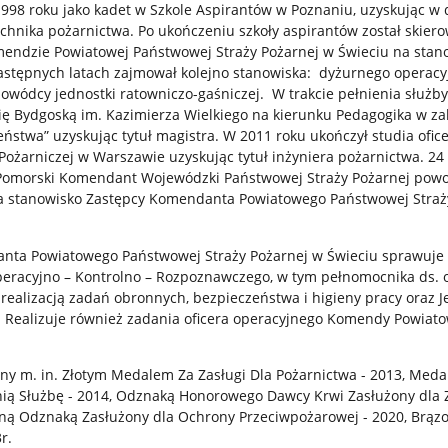
1998 roku jako kadet w Szkole Aspirantów w Poznaniu, uzyskując w 
echnika pożarnictwa. Po ukończeniu szkoły aspirantów został skier
mendzie Powiatowej Państwowej Straży Pożarnej w Świeciu na stan
stępnych latach zajmował kolejno stanowiska: dyżurnego operacy
 dowódcy jednostki ratowniczo-gaśniczej. W trakcie pełnienia służb
ę Bydgoską im. Kazimierza Wielkiego na kierunku Pedagogika w za
eństwa” uzyskując tytuł magistra. W 2011 roku ukończył studia ofic
Pożarniczej w Warszawie uzyskując tytuł inżyniera pożarnictwa. 24
Pomorski Komendant Wojewódzki Państwowej Straży Pożarnej powoł
a stanowisko Zastępcy Komendanta Powiatowego Państwowej Straż
nta Powiatowego Państwowej Straży Pożarnej w Świeciu sprawuje
eracyjno – Kontrolno – Rozpoznawczego, w tym pełnomocnika ds. 
 realizacją zadań obronnych, bezpieczeństwa i higieny pracy oraz 
. Realizuje również zadania oficera operacyjnego Komendy Powiat
ny m. in. Złotym Medalem Za Zasługi Dla Pożarnictwa - 2013, Med
ią Służbę - 2014, Odznaką Honorowego Dawcy Krwi Zasłużony dla 
rną Odznaką Zasłużony dla Ochrony Przeciwpożarowej - 2020, Brą
r.