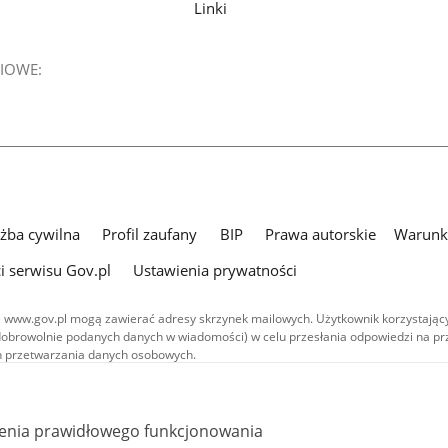
Linki
IOWE:
użba cywilna
Profil zaufany
BIP
Prawa autorskie
Warunki
i serwisu Gov.pl
Ustawienia prywatności
 www.gov.pl mogą zawierać adresy skrzynek mailowych. Użytkownik korzystający
dobrowolnie podanych danych w wiadomości) w celu przesłania odpowiedzi na prz
ach przetwarzania danych osobowych.
we publikowane w serwisie (z wyłączeniem treści audiowizualnych), są
 na licencji typu Creative Commons: uznanie autorstwa - na tych samych
 (CC BY-SA 4.0). Materiały audiowizualne, w tym zdjęcia, materiały audio i wideo
ienia prawidłowego funkcjonowania
ane na licencji typu Creative Commons: uznanie autorstwa użycie niekomercyjne 