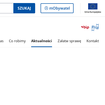
Logowanie
SZUKAJ
mObywatel
do
panelu
Otwórz
okno
z
tłumac
as
Co robimy
Aktualności
Załatw sprawę
Kontakt
języka
migowe