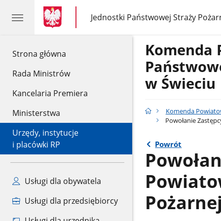
gov.pl
gov.pl
Jednostki Państwowej Straży Pożar
gov.pl
Jednostki
Państwowej
Straży
Komenda 
Pożarnej
gov.pl
Strona główna
Państwowe
Rada Ministrów
w Świeciu
Kancelaria Premiera
Komenda Powiatow
Ministerstwa
Powołanie Zastępc
Urzędy, instytucje
Powrót
i placówki RP
Powołan
Powiato
Usługi dla obywatela
Pożarnej
Usługi dla przedsiębiorcy
Usługi dla urzędnika