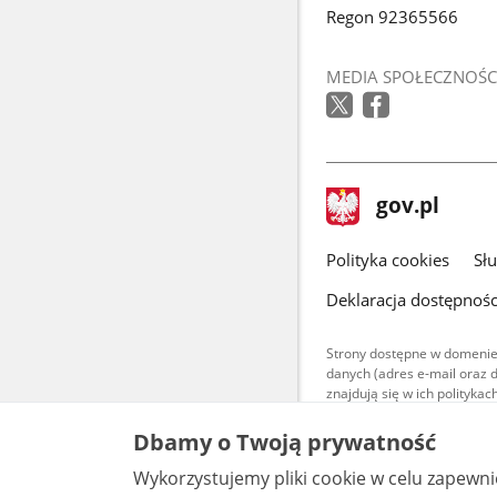
Regon 92365566
MEDIA SPOŁECZNOŚC
stopka
Strona
gov.pl
gov.pl
główna
gov.pl
Polityka cookies
Sł
Deklaracja dostępnośc
Strony dostępne w domenie
danych (adres e-mail oraz 
znajdują się w ich polityk
Treści teksto
Dbamy o Twoją prywatność
udostępniane
warunkach 4.0
Wykorzystujemy pliki cookie w celu zapewn
są udostępni