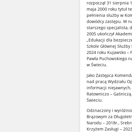
rozpoczął 31 sierpnia 
maja 2000 roku tytuł t
pełnienia służby w Ko
dowódcy zastępu. W na
starszego specjalista,
2005 ukończył Akademi
„Edukacji dla bezpiecz
Szkole Głównej Służby 
2024 roku Kujawsko – 
Pawła Puchowskiego n
w Świeciu.
Jako Zastępca Komenda
nad pracą Wydziału Op
informacji niejawnych,
Ratowniczo – Gaśniczą
Świeciu.
Odznaczony i wyróżnio
Brązowym za Długoletn
Narodu – 2018r., Sreb
Krzyżem Zasługi – 2023