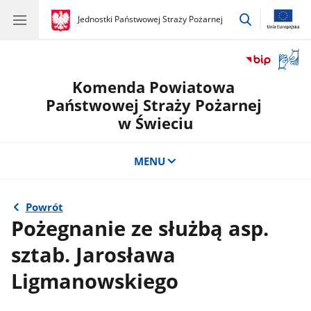
przejdź
gov.pl
Jednostki Państwowej Straży Pożarnej
gov.pl
Jednostki
do
Państwowej
wyszukiwar
Straży
Otwór
Pożarnej
okno
Komenda Powiatowa
z
tłuma
Państwowej Straży Pożarnej
języka
w Świeciu
migow
MENU
Powrót
Pożegnanie ze służbą asp.
sztab. Jarosława
Ligmanowskiego