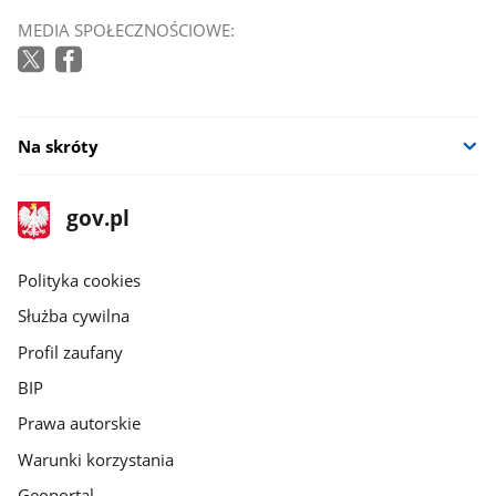
MEDIA SPOŁECZNOŚCIOWE:
Na skróty
stopka
Strona
gov.pl
gov.pl
główna
gov.pl
Polityka cookies
Służba cywilna
Profil zaufany
BIP
Prawa autorskie
Warunki korzystania
Geoportal