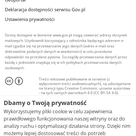
Deklaracja dostępności serwisu Gov.pl
Ustawienia prywatności
Strony dostępne w domenie www.gov.pl mogą zawierać adresy skrzynek
mailowych. Użytkownik korzystający z odnośnika będącego adresem e-
mail zgadza się na przetwarzanie jego danych (adres e-mail oraz
dobrowolnie podanych danych w wiadomości) w celu przesłania
odpowiedzi na przesłane pytania. Szczegóły przetwarzania danych przez
każdą z jednostek znajdują się w ich politykach przetwarzania danych
osobowych.
Treści tekstowe publikowane w serwisie (z
wyłączeniem treści audiowizualnych), są udostępniane
na licencji typu Creative Commons: uznanie autorstwa
- na tych samych warunkach 4.0 (CC BY-SA 4.0).
Materiały audiowizualne, w tym zdjęcia, materiały
Dbamy o Twoją prywatność
audio i wideo, są udostępniane na licencji typu
Creative Commons: uznanie autorstwa użycie
Wykorzystujemy pliki cookie w celu zapewnienia
niekomercyjne - bez utworów zależnych 4.0 (CC BY-
NC-ND 4.0), o ile nie jest to stwierdzone inaczej.
prawidłowego funkcjonowania naszej witryny oraz do
analizy ruchu i optymalizacji działania strony. Dzięki nim
możemy lepiej dostosować treści do potrzeb