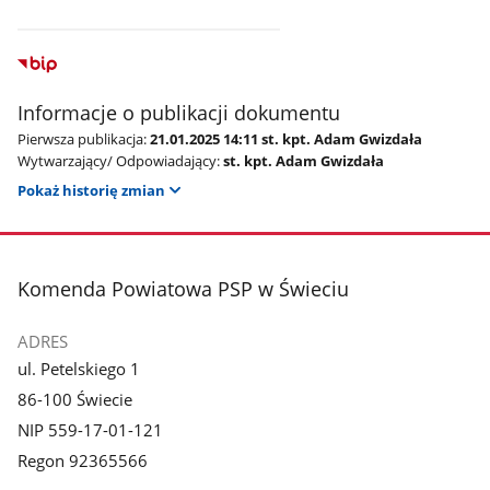
3
z
galerii.
Informacje o publikacji dokumentu
Pierwsza publikacja:
21.01.2025 14:11 st. kpt. Adam Gwizdała
Wytwarzający/ Odpowiadający:
st. kpt. Adam Gwizdała
Pokaż historię zmian
stopka
Komenda Powiatowa PSP w Świeciu
ADRES
ul. Petelskiego 1
86-100 Świecie
NIP 559-17-01-121
Regon 92365566