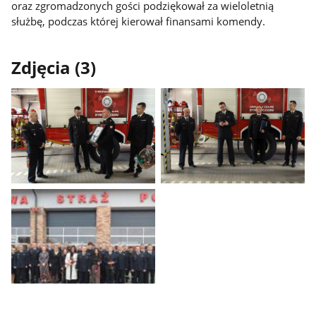
oraz zgromadzonych gości podziękował za wieloletnią
służbę, podczas której kierował finansami komendy.
Zdjęcia (3)
Pokaż
Pokaż
zdjęcie
zdjęcie
1
2
z
z
galerii.
galerii.
Pokaż
zdjęcie