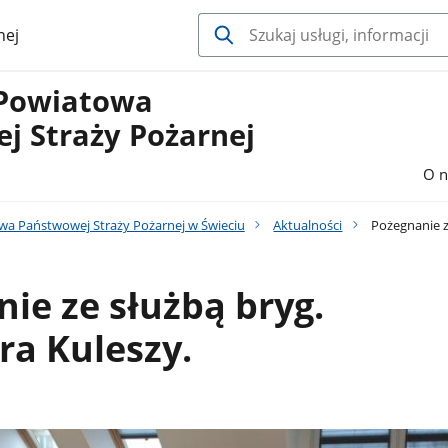
nej
Powiatowa
j Straży Pożarnej
O n
a Państwowej Straży Pożarnej w Świeciu
Aktualności
Pożegnanie z
ie ze służbą bryg.
a Kuleszy.