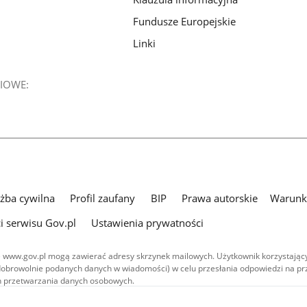
Fundusze Europejskie
Linki
IOWE:
użba cywilna
Profil zaufany
BIP
Prawa autorskie
Warunki
i serwisu Gov.pl
Ustawienia prywatności
 www.gov.pl mogą zawierać adresy skrzynek mailowych. Użytkownik korzystający
dobrowolnie podanych danych w wiadomości) w celu przesłania odpowiedzi na prz
ach przetwarzania danych osobowych.
we publikowane w serwisie (z wyłączeniem treści audiowizualnych), są