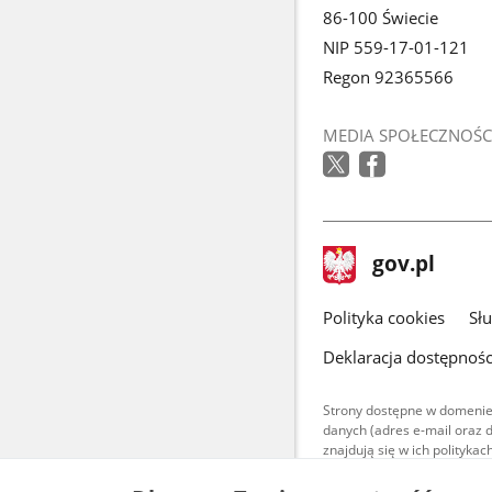
86-100 Świecie
NIP 559-17-01-121
Regon 92365566
MEDIA SPOŁECZNOŚC
stopka
Strona
gov.pl
gov.pl
główna
gov.pl
Polityka cookies
Sł
Deklaracja dostępnośc
Strony dostępne w domenie
danych (adres e-mail oraz 
znajdują się w ich polityk
Treści teksto