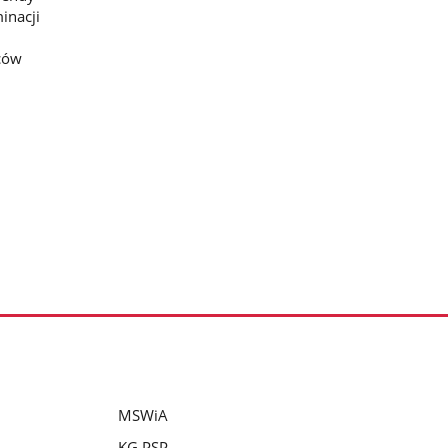
inacji
ców
MSWiA
KG PSP