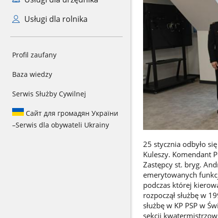
Usługi dla rolnika
Profil zaufany
Baza wiedzy
Serwis Służby Cywilnej
Сайт для громадян України
–
Serwis dla obywateli Ukrainy
25 stycznia odbyło si
Kuleszy. Komendant Po
Zastępcy st. bryg. An
emerytowanych funkcjo
podczas której kiero
rozpoczął służbę w 19
służbę w KP PSP w Świ
sekcji kwatermistrzow