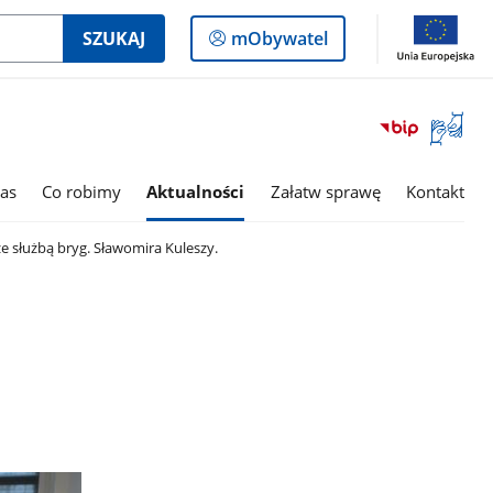
Logowanie
SZUKAJ
mObywatel
do
panelu
Otwórz
okno
z
tłumac
as
Co robimy
Aktualności
Załatw sprawę
Kontakt
języka
migowe
e służbą bryg. Sławomira Kuleszy.