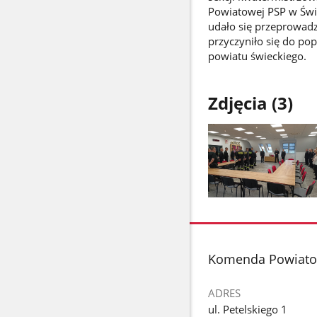
Powiatowej PSP w Świe
udało się przeprowadz
przyczyniło się do p
powiatu świeckiego.
Zdjęcia (3)
Pokaż
zdjęcie
1
z
stopka
Komenda Powiato
galerii.
ADRES
ul. Petelskiego 1