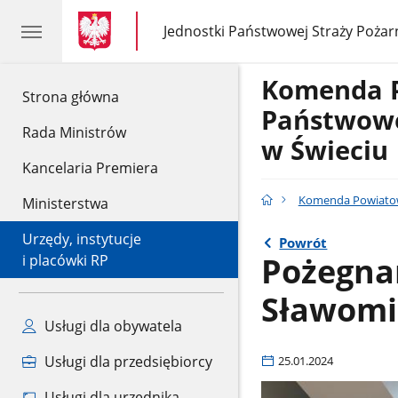
gov.pl
gov.pl
Jednostki Państwowej Straży Pożar
gov.pl
Jednostki
Państwowej
Straży
Komenda 
Pożarnej
gov.pl
Strona główna
Państwowe
Rada Ministrów
w Świeciu
Kancelaria Premiera
Komenda Powiatow
Ministerstwa
Urzędy, instytucje
Powrót
Pożegnan
i placówki RP
Sławomir
Usługi dla obywatela
Usługi dla przedsiębiorcy
25.01.2024
Usługi dla urzędnika