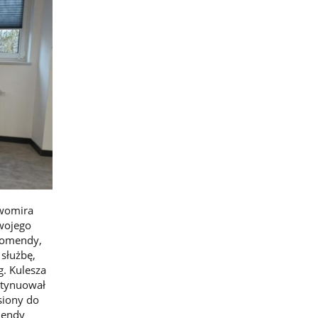
awomira
swojego
 Komendy,
służbę,
. Kulesza
ntynuował
siony do
mendy