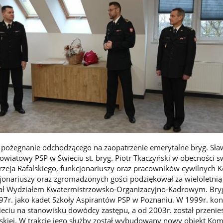
ę pożegnanie odchodzącego na zaopatrzenie emerytalne bryg. Sł
wiatowy PSP w Świeciu st. bryg. Piotr Tkaczyński w obecności 
drzeja Rafalskiego, funkcjonariuszy oraz pracowników cywilnych
nariuszy oraz zgromadzonych gości podziękował za wieloletnią 
wał Wydziałem Kwatermistrzowsko-Organizacyjno-Kadrowym. Bryg
97r. jako kadet Szkoły Aspirantów PSP w Poznaniu. W 1999r. ko
eciu na stanowisku dowódcy zastępu, a od 2003r. został przenie
skiej. W trakcie jego służby został wybudowany nowy obiekt Ko