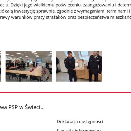
ciu. Dzięki jego wielkiemu poświęceniu, zaangażowaniu i determ
ić całą inwestycję sprawnie, zgodnie z wymaganiami terminami i
oprawy warunków pracy strażaków oraz bezpieczeństwa mieszkań
Pokaż
Pokaż
zdjęcie
zdjęcie
2
3
z
z
wa PSP w Świeciu
galerii.
galerii.
Deklaracja dostępności
Klauzula informacyjna