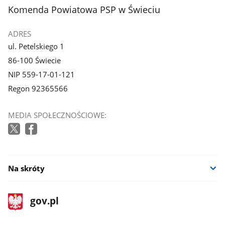
stopka
Komenda Powiatowa PSP w Świeciu
ADRES
ul. Petelskiego 1
86-100 Świecie
NIP 559-17-01-121
Regon 92365566
MEDIA SPOŁECZNOŚCIOWE:
Na skróty
stopka
Strona
gov.pl
gov.pl
główna