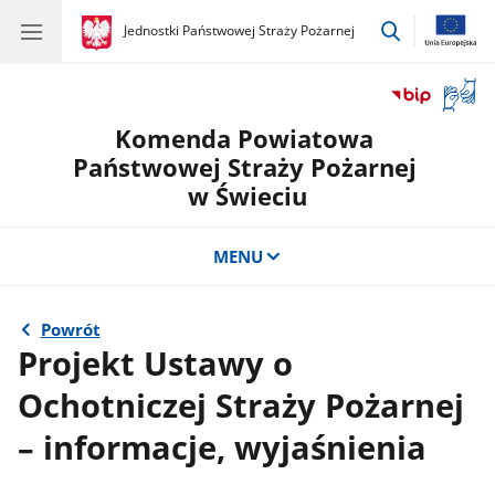
przejdź
gov.pl
Jednostki Państwowej Straży Pożarnej
gov.pl
Jednostki
do
Państwowej
wyszukiwar
Straży
Otwór
Pożarnej
okno
Komenda Powiatowa
z
tłuma
Państwowej Straży Pożarnej
języka
w Świeciu
migow
MENU
Powrót
Projekt Ustawy o
Ochotniczej Straży Pożarnej
– informacje, wyjaśnienia