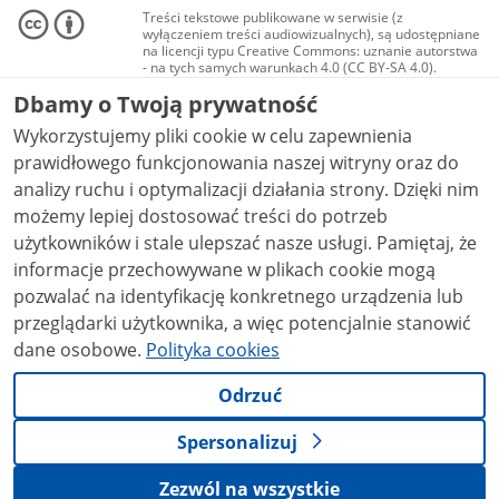
Treści tekstowe publikowane w serwisie (z
wyłączeniem treści audiowizualnych), są udostępniane
na licencji typu Creative Commons: uznanie autorstwa
- na tych samych warunkach 4.0 (CC BY-SA 4.0).
Materiały audiowizualne, w tym zdjęcia, materiały
Dbamy o Twoją prywatność
audio i wideo, są udostępniane na licencji typu
Creative Commons: uznanie autorstwa użycie
Wykorzystujemy pliki cookie w celu zapewnienia
niekomercyjne - bez utworów zależnych 4.0 (CC BY-
NC-ND 4.0), o ile nie jest to stwierdzone inaczej.
prawidłowego funkcjonowania naszej witryny oraz do
analizy ruchu i optymalizacji działania strony. Dzięki nim
możemy lepiej dostosować treści do potrzeb
użytkowników i stale ulepszać nasze usługi. Pamiętaj, że
informacje przechowywane w plikach cookie mogą
pozwalać na identyfikację konkretnego urządzenia lub
przeglądarki użytkownika, a więc potencjalnie stanowić
dane osobowe.
Polityka cookies
Odrzuć
Spersonalizuj
Zezwól na wszystkie