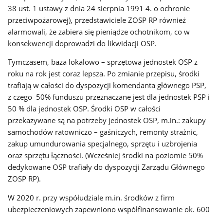
38 ust. 1 ustawy z dnia 24 sierpnia 1991 4. o ochronie
przeciwpożarowej), przedstawiciele ZOSP RP również
alarmowali, że zabiera się pieniądze ochotnikom, co w
konsekwencji doprowadzi do likwidacji OSP.
Tymczasem, baza lokalowo – sprzętowa jednostek OSP z
roku na rok jest coraz lepsza. Po zmianie przepisu, środki
trafiają w całości do dyspozycji komendanta głównego PSP,
z czego 50% funduszu przeznaczane jest dla jednostek PSP i
50 % dla jednostek OSP. Środki OSP w całości
przekazywane są na potrzeby jednostek OSP, m.in.: zakupy
samochodów ratowniczo – gaśniczych, remonty strażnic,
zakup umundurowania specjalnego, sprzętu i uzbrojenia
oraz sprzętu łączności. (Wcześniej środki na poziomie 50%
dedykowane OSP trafiały do dyspozycji Zarządu Głównego
ZOSP RP).
W 2020 r. przy współudziale m.in. środków z firm
ubezpieczeniowych zapewniono współfinansowanie ok. 600