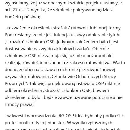
wyjaśniamy, że już w obecnym kształcie projektu ustawy, z
art. 27 ust. 2 wynika, że szkolenie pokrywane będzie z
budżetu państwa;
- rozważenie określenia strażak / ratownik lub innej formy.
Podkreślamy, że nie jest intencją ustawy odbieranie tytułu
„strażaka” członkom OSP. Jedynym założeniem było i jest
dostosowanie nazwy do aktualnych zadań. Obecnie
członkowie OSP nie zajmują się już tylko pożarami ale
realizują również inne zadania z zakresu ratownictwa. Warto
dodać, ze obecna Ustawa o ochronie przeciwpożarowej
używa sformułowania „Członkowie Ochotniczych Straży
Pożarnych”. Tak więc projektowaną ustawą o OSP nikt nie
odbiera określenia „strażak” członkom OSP, bowiem
określenie to było i będzie zawsze używane potocznie a nie
z mocy prawa;
- w kwestii wprowadzenia JRG OSP ideą było aby podkreślić
profesjonalizm tych jednostek. W wyniku zgłoszonych
uwag, rozważana jest możliwość pozostawienia jednostek