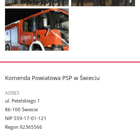
Pokaż
Pokaż
zdjęcie
zdjęcie
1
2
z
z
galerii.
galerii.
Pokaż
zdjęcie
3
z
stopka
Komenda Powiatowa PSP w Świeciu
galerii.
ADRES
ul. Petelskiego 1
86-100 Świecie
NIP 559-17-01-121
Regon 92365566