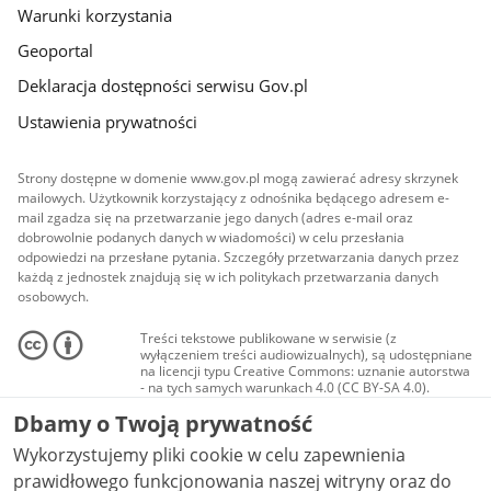
Warunki korzystania
Geoportal
Deklaracja dostępności serwisu Gov.pl
Ustawienia prywatności
Strony dostępne w domenie www.gov.pl mogą zawierać adresy skrzynek
mailowych. Użytkownik korzystający z odnośnika będącego adresem e-
mail zgadza się na przetwarzanie jego danych (adres e-mail oraz
dobrowolnie podanych danych w wiadomości) w celu przesłania
odpowiedzi na przesłane pytania. Szczegóły przetwarzania danych przez
każdą z jednostek znajdują się w ich politykach przetwarzania danych
osobowych.
Treści tekstowe publikowane w serwisie (z
wyłączeniem treści audiowizualnych), są udostępniane
na licencji typu Creative Commons: uznanie autorstwa
- na tych samych warunkach 4.0 (CC BY-SA 4.0).
Materiały audiowizualne, w tym zdjęcia, materiały
Dbamy o Twoją prywatność
audio i wideo, są udostępniane na licencji typu
Creative Commons: uznanie autorstwa użycie
Wykorzystujemy pliki cookie w celu zapewnienia
niekomercyjne - bez utworów zależnych 4.0 (CC BY-
NC-ND 4.0), o ile nie jest to stwierdzone inaczej.
prawidłowego funkcjonowania naszej witryny oraz do