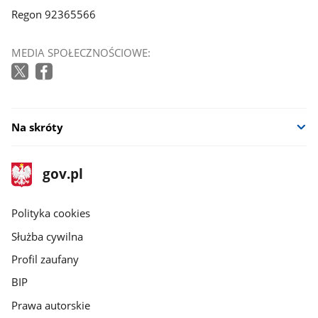
Regon 92365566
MEDIA SPOŁECZNOŚCIOWE:
Na skróty
stopka
Strona
gov.pl
gov.pl
główna
gov.pl
Polityka cookies
Służba cywilna
Profil zaufany
BIP
Prawa autorskie