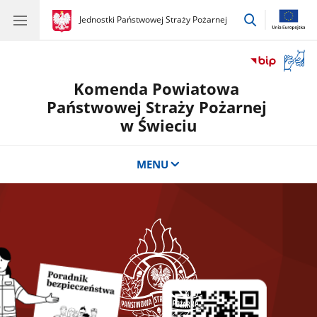
przejdź
gov.pl
Jednostki Państwowej Straży Pożarnej
gov.pl
Jednostki
do
Państwowej
wyszukiwar
Straży
Otwór
Pożarnej
okno
Komenda Powiatowa
z
tłuma
Państwowej Straży Pożarnej
języka
w Świeciu
migow
MENU