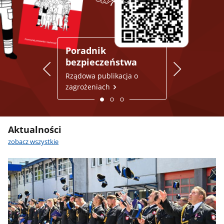
Poradnik
Miejsca do
bezpieczeństwa
schronienia
aplikacja 
Rządowa publikacja o
zagrożeniach
Dowiedz się wi
Aktualności
zobacz wszystkie