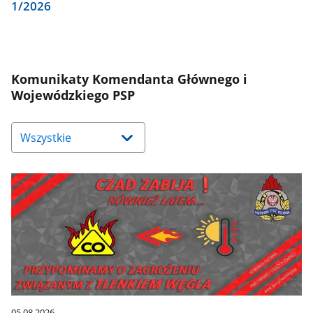
1/2026
Komunikaty Komendanta Głównego i
Wojewódzkiego PSP
Naciśnij
strzałkę
w
dół,
aby
wybrać
odpowiednią
pozycję.
Dane
zaktualizują
się
automatycznie.
05.08.2026