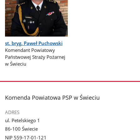
st. bryg. Paweł Puchowski
Komendant Powiatowy
Państwowej Straży Pożarnej
w Świeciu
stopka
Komenda Powiatowa PSP w Świeciu
ADRES
ul. Petelskiego 1
86-100 Świecie
NIP 559-17-01-121