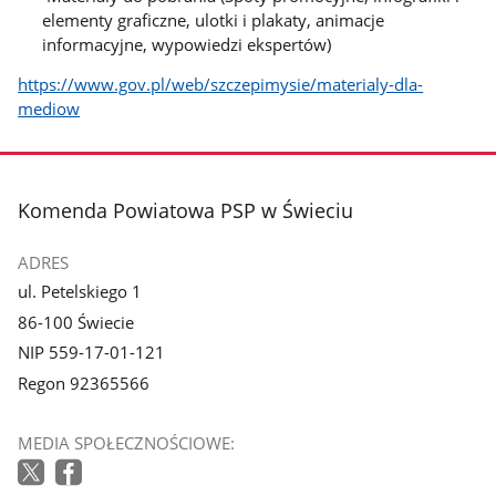
elementy graficzne, ulotki i plakaty, animacje
informacyjne, wypowiedzi ekspertów)
https://www.gov.pl/web/szczepimysie/materialy-dla-
mediow
stopka
Komenda Powiatowa PSP w Świeciu
ADRES
ul. Petelskiego 1
86-100 Świecie
NIP 559-17-01-121
Regon 92365566
MEDIA SPOŁECZNOŚCIOWE: