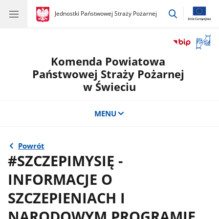
przejdź
gov.pl
Jednostki Państwowej Straży Pożarnej
gov.pl
Jednostki
do
Państwowej
wyszukiwar
Straży
Otwór
Pożarnej
okno
Komenda Powiatowa
z
tłuma
Państwowej Straży Pożarnej
języka
w Świeciu
migow
MENU
Powrót
#SZCZEPIMYSIĘ -
INFORMACJE O
SZCZEPIENIACH I
NARODOWYM PROGRAMIE