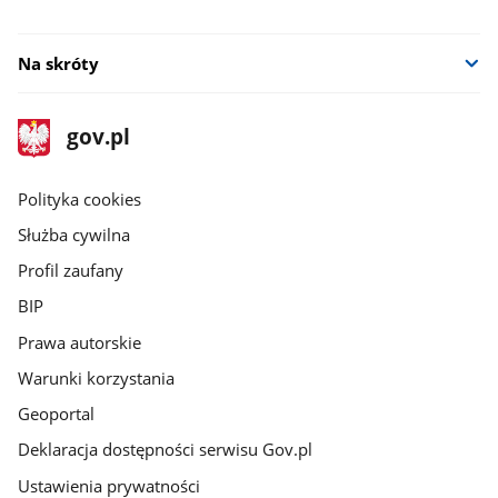
Na skróty
stopka
Strona
gov.pl
gov.pl
główna
gov.pl
Polityka cookies
Służba cywilna
Profil zaufany
BIP
Prawa autorskie
Warunki korzystania
Geoportal
Deklaracja dostępności serwisu Gov.pl
Ustawienia prywatności