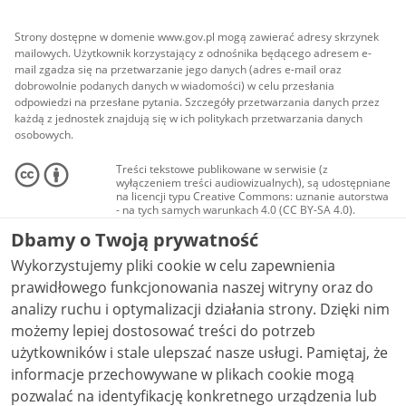
Strony dostępne w domenie www.gov.pl mogą zawierać adresy skrzynek
mailowych. Użytkownik korzystający z odnośnika będącego adresem e-
mail zgadza się na przetwarzanie jego danych (adres e-mail oraz
dobrowolnie podanych danych w wiadomości) w celu przesłania
odpowiedzi na przesłane pytania. Szczegóły przetwarzania danych przez
każdą z jednostek znajdują się w ich politykach przetwarzania danych
osobowych.
Treści tekstowe publikowane w serwisie (z
wyłączeniem treści audiowizualnych), są udostępniane
na licencji typu Creative Commons: uznanie autorstwa
- na tych samych warunkach 4.0 (CC BY-SA 4.0).
Materiały audiowizualne, w tym zdjęcia, materiały
Dbamy o Twoją prywatność
audio i wideo, są udostępniane na licencji typu
Creative Commons: uznanie autorstwa użycie
Wykorzystujemy pliki cookie w celu zapewnienia
niekomercyjne - bez utworów zależnych 4.0 (CC BY-
NC-ND 4.0), o ile nie jest to stwierdzone inaczej.
prawidłowego funkcjonowania naszej witryny oraz do
analizy ruchu i optymalizacji działania strony. Dzięki nim
możemy lepiej dostosować treści do potrzeb
użytkowników i stale ulepszać nasze usługi. Pamiętaj, że
informacje przechowywane w plikach cookie mogą
pozwalać na identyfikację konkretnego urządzenia lub