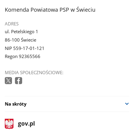
z
z
stopka
Komenda Powiatowa PSP w Świeciu
galerii.
galerii.
ADRES
ul. Petelskiego 1
86-100 Świecie
NIP 559-17-01-121
Regon 92365566
MEDIA SPOŁECZNOŚCIOWE:
Na skróty
stopka
Strona
gov.pl
gov.pl
główna