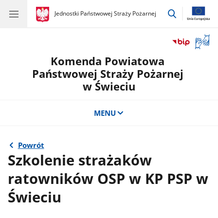
przejdź
gov.pl
Jednostki Państwowej Straży Pożarnej
gov.pl
Jednostki
do
Państwowej
wyszukiwar
Straży
Otwór
Pożarnej
okno
Komenda Powiatowa
z
tłuma
Państwowej Straży Pożarnej
języka
w Świeciu
migow
MENU
Powrót
Szkolenie strażaków
ratowników OSP w KP PSP w
Świeciu