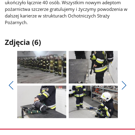
ukończyło łącznie 40 osób. Wszystkim nowym adeptom
pożarnictwa szczerze gratulujemy i życzymy powodzenia w
dalszej karierze w strukturach Ochotniczych Straży
Pożarnych.
Zdjęcia (6)
Pokaż
Pokaż
zdjęcie
zdjęcie
Pokaż
Poka
1
2
poprzednie
nest
z
z
zdjęcia
zdjęc
galerii.
galerii.
Pokaż
Pokaż
zdjęcie
zdjęcie
3
4