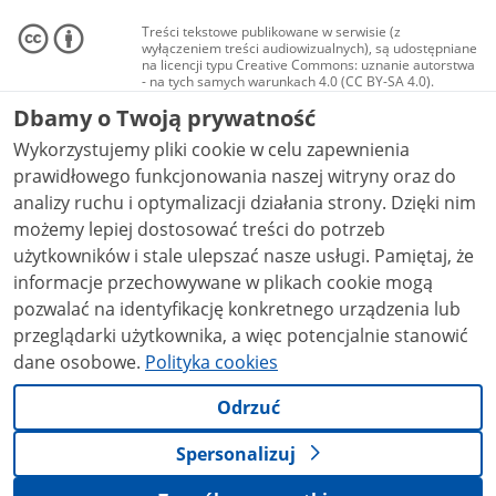
Treści tekstowe publikowane w serwisie (z
wyłączeniem treści audiowizualnych), są udostępniane
na licencji typu Creative Commons: uznanie autorstwa
- na tych samych warunkach 4.0 (CC BY-SA 4.0).
Materiały audiowizualne, w tym zdjęcia, materiały
Dbamy o Twoją prywatność
audio i wideo, są udostępniane na licencji typu
Creative Commons: uznanie autorstwa użycie
Wykorzystujemy pliki cookie w celu zapewnienia
niekomercyjne - bez utworów zależnych 4.0 (CC BY-
NC-ND 4.0), o ile nie jest to stwierdzone inaczej.
prawidłowego funkcjonowania naszej witryny oraz do
analizy ruchu i optymalizacji działania strony. Dzięki nim
możemy lepiej dostosować treści do potrzeb
użytkowników i stale ulepszać nasze usługi. Pamiętaj, że
informacje przechowywane w plikach cookie mogą
pozwalać na identyfikację konkretnego urządzenia lub
przeglądarki użytkownika, a więc potencjalnie stanowić
dane osobowe.
Polityka cookies
Odrzuć
Spersonalizuj