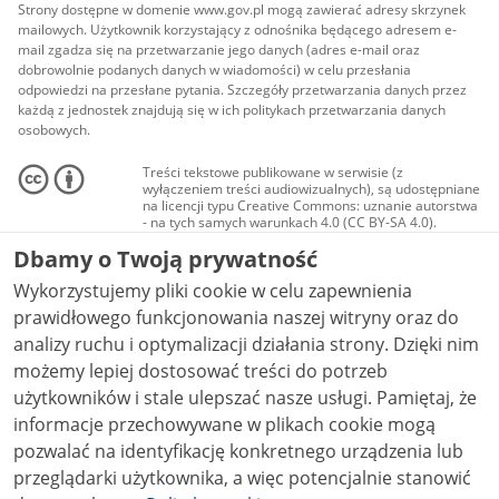
Strony dostępne w domenie www.gov.pl mogą zawierać adresy skrzynek
mailowych. Użytkownik korzystający z odnośnika będącego adresem e-
mail zgadza się na przetwarzanie jego danych (adres e-mail oraz
dobrowolnie podanych danych w wiadomości) w celu przesłania
odpowiedzi na przesłane pytania. Szczegóły przetwarzania danych przez
każdą z jednostek znajdują się w ich politykach przetwarzania danych
osobowych.
Treści tekstowe publikowane w serwisie (z
wyłączeniem treści audiowizualnych), są udostępniane
na licencji typu Creative Commons: uznanie autorstwa
- na tych samych warunkach 4.0 (CC BY-SA 4.0).
Materiały audiowizualne, w tym zdjęcia, materiały
Dbamy o Twoją prywatność
audio i wideo, są udostępniane na licencji typu
Creative Commons: uznanie autorstwa użycie
Wykorzystujemy pliki cookie w celu zapewnienia
niekomercyjne - bez utworów zależnych 4.0 (CC BY-
NC-ND 4.0), o ile nie jest to stwierdzone inaczej.
prawidłowego funkcjonowania naszej witryny oraz do
analizy ruchu i optymalizacji działania strony. Dzięki nim
możemy lepiej dostosować treści do potrzeb
użytkowników i stale ulepszać nasze usługi. Pamiętaj, że
informacje przechowywane w plikach cookie mogą
pozwalać na identyfikację konkretnego urządzenia lub
przeglądarki użytkownika, a więc potencjalnie stanowić