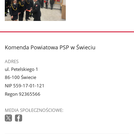
z
z
galerii.
galerii.
Pokaż
zdjęcie
3
z
stopka
Komenda Powiatowa PSP w Świeciu
galerii.
ADRES
ul. Petelskiego 1
86-100 Świecie
NIP 559-17-01-121
Regon 92365566
MEDIA SPOŁECZNOŚCIOWE: