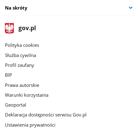
Na skróty
stopka
Strona
gov.pl
gov.pl
główna
gov.pl
Polityka cookies
Służba cywilna
Profil zaufany
BIP
Prawa autorskie
Warunki korzystania
Geoportal
Deklaracja dostępności serwisu Gov.pl
Ustawienia prywatności