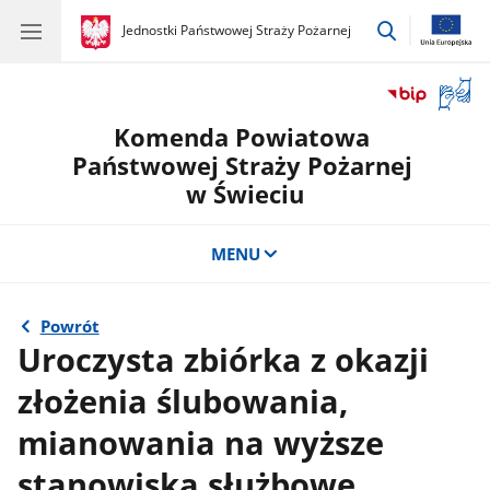
przejdź
gov.pl
Jednostki Państwowej Straży Pożarnej
gov.pl
Jednostki
do
Państwowej
wyszukiwar
Straży
Otwór
Pożarnej
okno
Komenda Powiatowa
z
tłuma
Państwowej Straży Pożarnej
języka
w Świeciu
migow
MENU
Powrót
Uroczysta zbiórka z okazji
złożenia ślubowania,
mianowania na wyższe
stanowiska służbowe