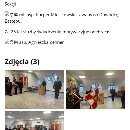
Sekcji
mł. asp. Kacper Miesikowski - awans na Dowódcę
Zastępu.
Za 25 lat służby świadczenie motywacyjne odebrała:
asp. Agnieszka Zehner
Zdjęcia (3)
Pokaż
Pokaż
zdjęcie
zdjęcie
1
2