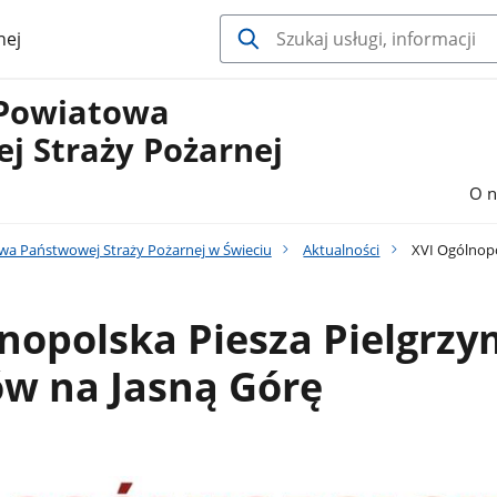
nej
Powiatowa
j Straży Pożarnej
O n
a Państwowej Straży Pożarnej w Świeciu
Aktualności
XVI Ogólnopo
nopolska Piesza Pielgrz
ów na Jasną Górę