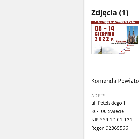
Zdjęcia (1)
Pokaż
zdjęcie
1
z
stopka
Komenda Powiato
galerii.
ADRES
ul. Petelskiego 1
86-100 Świecie
NIP 559-17-01-121
Regon 92365566