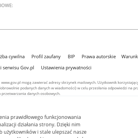
IOWE:
użba cywilna
Profil zaufany
BIP
Prawa autorskie
Warunki
i serwisu Gov.pl
Ustawienia prywatności
 www.gov.pl mogą zawierać adresy skrzynek mailowych. Użytkownik korzystający
dobrowolnie podanych danych w wiadomości) w celu przesłania odpowiedzi na prz
ach przetwarzania danych osobowych.
we publikowane w serwisie (z wyłączeniem treści audiowizualnych), są
 na licencji typu Creative Commons: uznanie autorstwa - na tych samych
 (CC BY-SA 4.0). Materiały audiowizualne, w tym zdjęcia, materiały audio i wideo
ienia prawidłowego funkcjonowania
ane na licencji typu Creative Commons: uznanie autorstwa użycie niekomercyjne 
ależnych 4.0 (CC BY-NC-ND 4.0), o ile nie jest to stwierdzone inaczej.
i działania strony. Dzięki nim
 użytkowników i stale ulepszać nasze