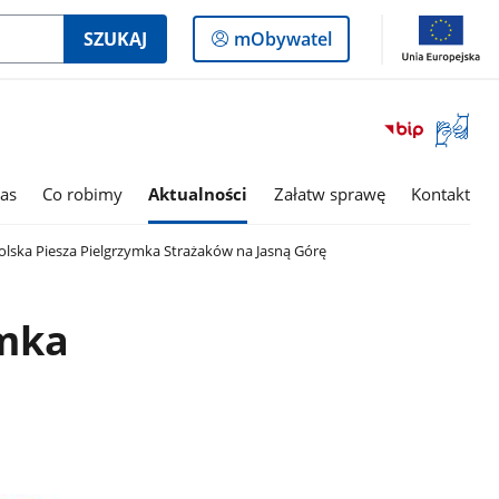
Logowanie
SZUKAJ
mObywatel
do
panelu
Otwórz
okno
z
tłumac
as
Co robimy
Aktualności
Załatw sprawę
Kontakt
języka
migowe
lska Piesza Pielgrzymka Strażaków na Jasną Górę
ymka