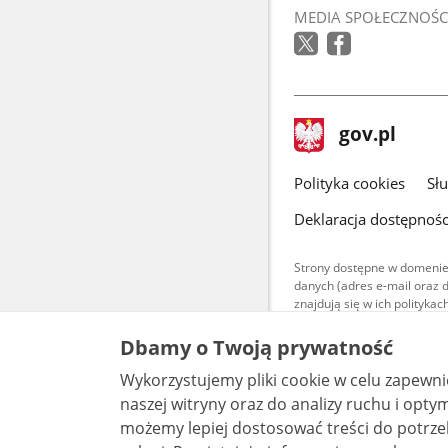
MEDIA SPOŁECZNOŚC
stopka
Strona
gov.pl
gov.pl
główna
gov.pl
Polityka cookies
Sł
Deklaracja dostępnośc
Strony dostępne w domenie
danych (adres e-mail oraz 
znajdują się w ich polityk
Treści teksto
Dbamy o Twoją prywatność
udostępniane
warunkach 4.0
Wykorzystujemy pliki cookie w celu zapewn
są udostępni
bez utworów z
naszej witryny oraz do analizy ruchu i optymalizacj
możemy lepiej dostosować treści do potrzeb