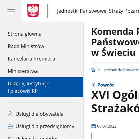
gov.pl
gov.pl
Jednostki Państwowej Straży Pożar
gov.pl
Jednostki
Państwowej
Straży
Komenda 
Pożarnej
gov.pl
Strona główna
Państwowe
Rada Ministrów
w Świeciu
Kancelaria Premiera
Komenda Powiatow
Ministerstwa
Urzędy, instytucje
Powrót
XVI Ogól
i placówki RP
Strażak
Usługi dla obywatela
Usługi dla przedsiębiorcy
08.07.2022
Usługi dla urzędnika