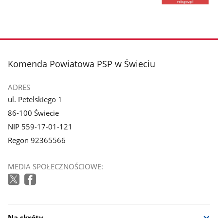
stopka
Komenda Powiatowa PSP w Świeciu
ADRES
ul. Petelskiego 1
86-100 Świecie
NIP 559-17-01-121
Regon 92365566
MEDIA SPOŁECZNOŚCIOWE:
Na skróty