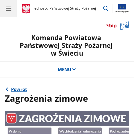
przejdź
gov.pl
Jednostki Państwowej Straży Pożarnej
gov.pl
Jednostki
do
Państwowej
wyszukiwar
Straży
Otwór
Pożarnej
okno
Komenda Powiatowa
z
tłuma
Państwowej Straży Pożarnej
języka
w Świeciu
migow
MENU
Powrót
Zagrożenia zimowe