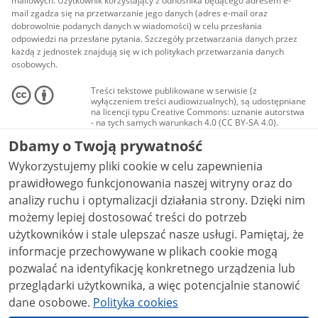
mailowych. Użytkownik korzystający z odnośnika będącego adresem e-
mail zgadza się na przetwarzanie jego danych (adres e-mail oraz
dobrowolnie podanych danych w wiadomości) w celu przesłania
odpowiedzi na przesłane pytania. Szczegóły przetwarzania danych przez
każdą z jednostek znajdują się w ich politykach przetwarzania danych
osobowych.
Treści tekstowe publikowane w serwisie (z
wyłączeniem treści audiowizualnych), są udostępniane
na licencji typu Creative Commons: uznanie autorstwa
- na tych samych warunkach 4.0 (CC BY-SA 4.0).
Materiały audiowizualne, w tym zdjęcia, materiały
Dbamy o Twoją prywatność
audio i wideo, są udostępniane na licencji typu
Creative Commons: uznanie autorstwa użycie
Wykorzystujemy pliki cookie w celu zapewnienia
niekomercyjne - bez utworów zależnych 4.0 (CC BY-
NC-ND 4.0), o ile nie jest to stwierdzone inaczej.
prawidłowego funkcjonowania naszej witryny oraz do
analizy ruchu i optymalizacji działania strony. Dzięki nim
możemy lepiej dostosować treści do potrzeb
użytkowników i stale ulepszać nasze usługi. Pamiętaj, że
informacje przechowywane w plikach cookie mogą
pozwalać na identyfikację konkretnego urządzenia lub
przeglądarki użytkownika, a więc potencjalnie stanowić
dane osobowe.
Polityka cookies