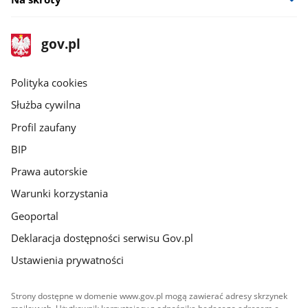
stopka
Strona
gov.pl
gov.pl
główna
gov.pl
Polityka cookies
Służba cywilna
Profil zaufany
BIP
Prawa autorskie
Warunki korzystania
Geoportal
Deklaracja dostępności serwisu Gov.pl
Ustawienia prywatności
Strony dostępne w domenie www.gov.pl mogą zawierać adresy skrzynek