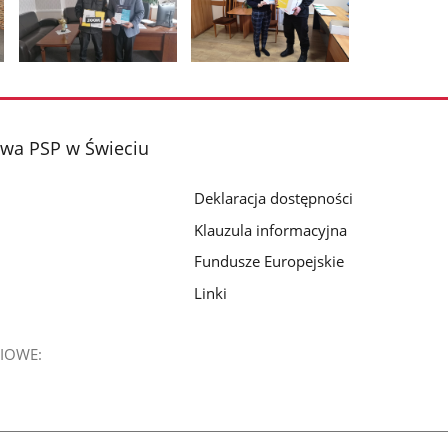
Pokaż
Pokaż
zdjęcie
zdjęcie
2
3
z
z
wa PSP w Świeciu
galerii.
galerii.
Deklaracja dostępności
Klauzula informacyjna
Fundusze Europejskie
Linki
IOWE: