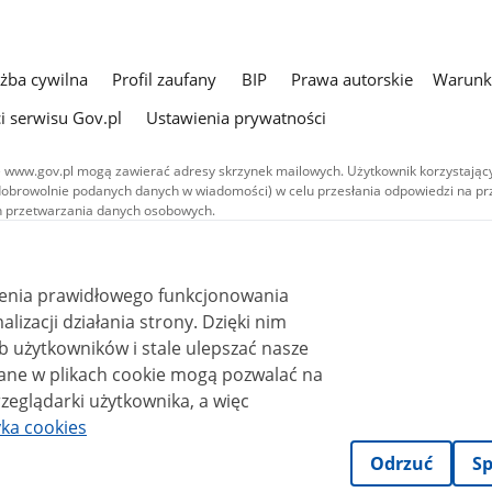
użba cywilna
Profil zaufany
BIP
Prawa autorskie
Warunki
i serwisu Gov.pl
Ustawienia prywatności
 www.gov.pl mogą zawierać adresy skrzynek mailowych. Użytkownik korzystający
dobrowolnie podanych danych w wiadomości) w celu przesłania odpowiedzi na prz
ach przetwarzania danych osobowych.
we publikowane w serwisie (z wyłączeniem treści audiowizualnych), są
 na licencji typu Creative Commons: uznanie autorstwa - na tych samych
 (CC BY-SA 4.0). Materiały audiowizualne, w tym zdjęcia, materiały audio i wideo
ienia prawidłowego funkcjonowania
ane na licencji typu Creative Commons: uznanie autorstwa użycie niekomercyjne 
ależnych 4.0 (CC BY-NC-ND 4.0), o ile nie jest to stwierdzone inaczej.
i działania strony. Dzięki nim
 użytkowników i stale ulepszać nasze
zeglądarki użytkownika, a więc
yka cookies
Odrzuć
Sp