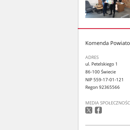
Pokaż
zdjęcie
1
z
stopka
Komenda Powiato
galerii.
ADRES
ul. Petelskiego 1
86-100 Świecie
NIP 559-17-01-121
Regon 92365566
MEDIA SPOŁECZNOŚC