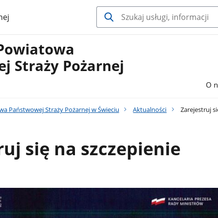
nej
Powiatowa
j Straży Pożarnej
O n
a Państwowej Straży Pożarnej w Świeciu
Aktualności
Zarejestruj s
ruj się na szczepienie