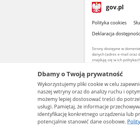
stopka
Strona
gov.pl
gov.pl
główna
gov.pl
Polityka cookies
Sł
Deklaracja dostępnośc
Strony dostępne w domenie
danych (adres e-mail oraz 
znajdują się w ich polityk
Treści teksto
Dbamy o Twoją prywatność
udostępniane
warunkach 4.0
Wykorzystujemy pliki cookie w celu zapewn
są udostępni
bez utworów z
naszej witryny oraz do analizy ruchu i optymalizacj
możemy lepiej dostosować treści do potrzeb
usługi. Pamiętaj, że informacje przechowywane w plikach cookie mogą pozwalać na
identyfikację konkretnego urządzenia lub pr
potencjalnie stanowić dane osobowe.
Polit