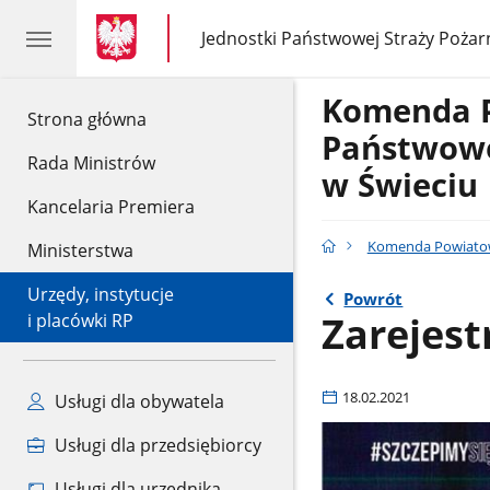
gov.pl
gov.pl
Jednostki Państwowej Straży Pożar
gov.pl
Jednostki
Państwowej
Straży
Komenda 
Pożarnej
gov.pl
Strona główna
Państwowe
Rada Ministrów
w Świeciu
Kancelaria Premiera
Komenda Powiatow
Ministerstwa
Urzędy, instytucje
Powrót
Zarejest
i placówki RP
18.02.2021
Usługi dla obywatela
Usługi dla przedsiębiorcy
Usługi dla urzędnika