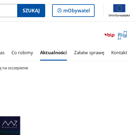
Logowanie
SZUKAJ
mObywatel
do
panelu
Otwórz
okno
z
tłumac
as
Co robimy
Aktualności
Załatw sprawę
Kontakt
języka
migowe
ię na szczepienie