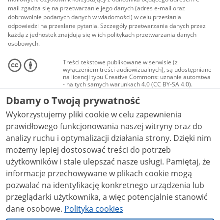
mail zgadza się na przetwarzanie jego danych (adres e-mail oraz
dobrowolnie podanych danych w wiadomości) w celu przesłania
odpowiedzi na przesłane pytania. Szczegóły przetwarzania danych przez
każdą z jednostek znajdują się w ich politykach przetwarzania danych
osobowych.
Treści tekstowe publikowane w serwisie (z
wyłączeniem treści audiowizualnych), są udostępniane
na licencji typu Creative Commons: uznanie autorstwa
- na tych samych warunkach 4.0 (CC BY-SA 4.0).
Materiały audiowizualne, w tym zdjęcia, materiały
Dbamy o Twoją prywatność
audio i wideo, są udostępniane na licencji typu
Creative Commons: uznanie autorstwa użycie
Wykorzystujemy pliki cookie w celu zapewnienia
niekomercyjne - bez utworów zależnych 4.0 (CC BY-
NC-ND 4.0), o ile nie jest to stwierdzone inaczej.
prawidłowego funkcjonowania naszej witryny oraz do
analizy ruchu i optymalizacji działania strony. Dzięki nim
możemy lepiej dostosować treści do potrzeb
użytkowników i stale ulepszać nasze usługi. Pamiętaj, że
informacje przechowywane w plikach cookie mogą
pozwalać na identyfikację konkretnego urządzenia lub
przeglądarki użytkownika, a więc potencjalnie stanowić
dane osobowe.
Polityka cookies