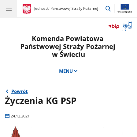
przejdź
gov.pl
Jednostki Państwowej Straży Pożarnej
gov.pl
Jednostki
do
Państwowej
wyszukiwar
Straży
Otwór
Pożarnej
okno
Komenda Powiatowa
z
tłuma
Państwowej Straży Pożarnej
języka
w Świeciu
migow
MENU
Powrót
Życzenia KG PSP
24.12.2021