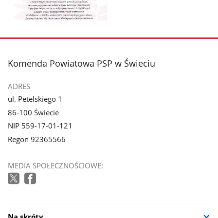
Pokaż
zdjęcie
1
z
stopka
Komenda Powiatowa PSP w Świeciu
galerii.
ADRES
ul. Petelskiego 1
86-100 Świecie
NIP 559-17-01-121
Regon 92365566
MEDIA SPOŁECZNOŚCIOWE:
Na skróty