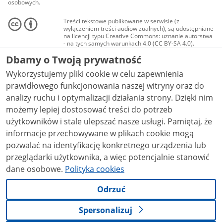
osobowych.
Treści tekstowe publikowane w serwisie (z
wyłączeniem treści audiowizualnych), są udostępniane
na licencji typu Creative Commons: uznanie autorstwa
- na tych samych warunkach 4.0 (CC BY-SA 4.0).
Materiały audiowizualne, w tym zdjęcia, materiały
Dbamy o Twoją prywatność
audio i wideo, są udostępniane na licencji typu
Creative Commons: uznanie autorstwa użycie
Wykorzystujemy pliki cookie w celu zapewnienia
niekomercyjne - bez utworów zależnych 4.0 (CC BY-
NC-ND 4.0), o ile nie jest to stwierdzone inaczej.
prawidłowego funkcjonowania naszej witryny oraz do
analizy ruchu i optymalizacji działania strony. Dzięki nim
możemy lepiej dostosować treści do potrzeb
użytkowników i stale ulepszać nasze usługi. Pamiętaj, że
informacje przechowywane w plikach cookie mogą
pozwalać na identyfikację konkretnego urządzenia lub
przeglądarki użytkownika, a więc potencjalnie stanowić
dane osobowe.
Polityka cookies
Odrzuć
Spersonalizuj