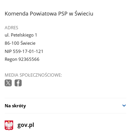
1
z
stopka
Komenda Powiatowa PSP w Świeciu
galerii.
ADRES
ul. Petelskiego 1
86-100 Świecie
NIP 559-17-01-121
Regon 92365566
MEDIA SPOŁECZNOŚCIOWE:
Na skróty
stopka
Strona
gov.pl
gov.pl