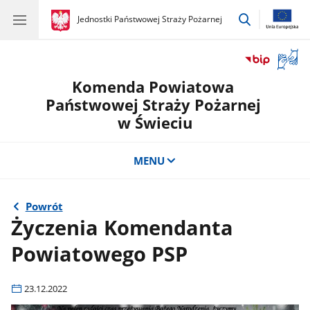
przejdź
gov.pl
Jednostki Państwowej Straży Pożarnej
gov.pl
Jednostki
do
Państwowej
wyszukiwar
Straży
Otwór
Pożarnej
okno
Komenda Powiatowa
z
tłuma
Państwowej Straży Pożarnej
języka
w Świeciu
migow
MENU
Powrót
Życzenia Komendanta
Powiatowego PSP
23.12.2022