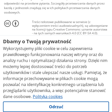
odpowiedzi na przesłane pytania. Szczegóły przetwarzania danych przez
każdą z jednostek znajdują się w ich politykach przetwarzania danych
osobowych.
Treści tekstowe publikowane w serwisie (z
wyłączeniem treści audiowizualnych), są udostępniane
na licencji typu Creative Commons: uznanie autorstwa
- na tych samych warunkach 4.0 (CC BY-SA 4.0).
Materiały audiowizualne, w tym zdjęcia, materiały
Dbamy o Twoją prywatność
audio i wideo, są udostępniane na licencji typu
Creative Commons: uznanie autorstwa użycie
Wykorzystujemy pliki cookie w celu zapewnienia
niekomercyjne - bez utworów zależnych 4.0 (CC BY-
NC-ND 4.0), o ile nie jest to stwierdzone inaczej.
prawidłowego funkcjonowania naszej witryny oraz do
analizy ruchu i optymalizacji działania strony. Dzięki nim
możemy lepiej dostosować treści do potrzeb
użytkowników i stale ulepszać nasze usługi. Pamiętaj, że
informacje przechowywane w plikach cookie mogą
pozwalać na identyfikację konkretnego urządzenia lub
przeglądarki użytkownika, a więc potencjalnie stanowić
dane osobowe.
Polityka cookies
Odrzuć