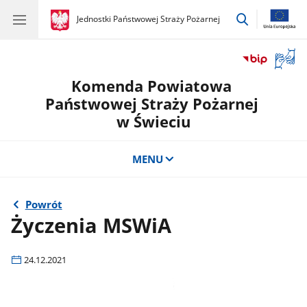
przejdź
gov.pl
Jednostki Państwowej Straży Pożarnej
gov.pl
Jednostki
do
Państwowej
wyszukiwar
Straży
Otwór
Pożarnej
okno
Komenda Powiatowa
z
tłuma
Państwowej Straży Pożarnej
języka
w Świeciu
migow
MENU
Powrót
Życzenia MSWiA
24.12.2021