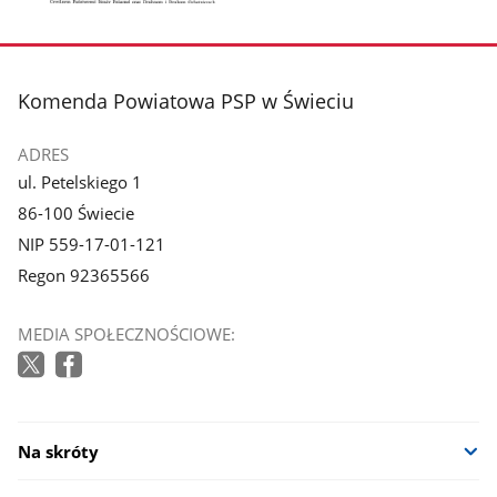
Pokaż
zdjęcie
1
z
stopka
Komenda Powiatowa PSP w Świeciu
galerii.
ADRES
ul. Petelskiego 1
86-100 Świecie
NIP 559-17-01-121
Regon 92365566
MEDIA SPOŁECZNOŚCIOWE:
Na skróty