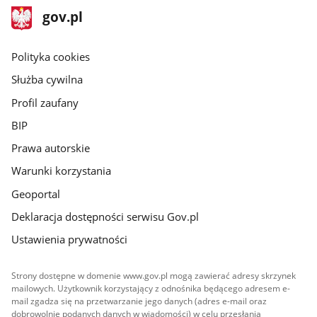
stopka
Strona
gov.pl
gov.pl
główna
gov.pl
Polityka cookies
Służba cywilna
Profil zaufany
BIP
Prawa autorskie
Warunki korzystania
Geoportal
Deklaracja dostępności serwisu Gov.pl
Ustawienia prywatności
Strony dostępne w domenie www.gov.pl mogą zawierać adresy skrzynek
mailowych. Użytkownik korzystający z odnośnika będącego adresem e-
mail zgadza się na przetwarzanie jego danych (adres e-mail oraz
dobrowolnie podanych danych w wiadomości) w celu przesłania