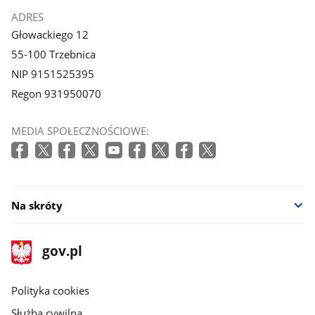
ADRES
Głowackiego 12
55-100 Trzebnica
NIP 9151525395
Regon 931950070
MEDIA SPOŁECZNOŚCIOWE:
Na skróty
stopka
Strona
gov.pl
gov.pl
główna
gov.pl
Polityka cookies
Służba cywilna