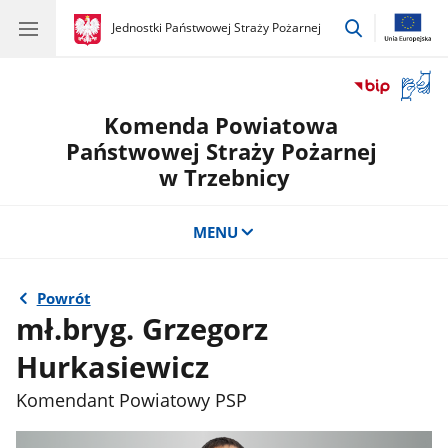
przejdź
gov.pl
Jednostki Państwowej Straży Pożarnej
gov.pl
Jednostki
do
Państwowej
wyszukiwar
Straży
Otwór
Pożarnej
okno
Komenda Powiatowa
z
tłuma
Państwowej Straży Pożarnej
języka
w Trzebnicy
migow
MENU
Powrót
mł.bryg. Grzegorz
Hurkasiewicz
Komendant Powiatowy PSP