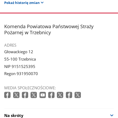
Pokaż historię zmian
stopka
Komenda Powiatowa Państwowej Straży
Pożarnej w Trzebnicy
ADRES
Głowackiego 12
55-100 Trzebnica
NIP 9151525395
Regon 931950070
MEDIA SPOŁECZNOŚCIOWE:
Na skróty