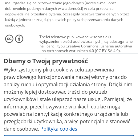
mail zgadza się na przetwarzanie jego danych (adres e-mail oraz
dobrowolnie podanych danych w wiadomości) w celu przesłania
odpowiedzi na przesłane pytania. Szczegóły przetwarzania danych przez
każdą z jednostek znajdują się w ich politykach przetwarzania danych
osobowych.
Treści tekstowe publikowane w serwisie (z
wyłączeniem treści audiowizualnych), są udostępniane
na licencji typu Creative Commons: uznanie autorstwa
- na tych samych warunkach 4.0 (CC BY-SA 4.0).
Materiały audiowizualne, w tym zdjęcia, materiały
Dbamy o Twoją prywatność
audio i wideo, są udostępniane na licencji typu
Creative Commons: uznanie autorstwa użycie
Wykorzystujemy pliki cookie w celu zapewnienia
niekomercyjne - bez utworów zależnych 4.0 (CC BY-
NC-ND 4.0), o ile nie jest to stwierdzone inaczej.
prawidłowego funkcjonowania naszej witryny oraz do
analizy ruchu i optymalizacji działania strony. Dzięki nim
możemy lepiej dostosować treści do potrzeb
użytkowników i stale ulepszać nasze usługi. Pamiętaj, że
informacje przechowywane w plikach cookie mogą
pozwalać na identyfikację konkretnego urządzenia lub
przeglądarki użytkownika, a więc potencjalnie stanowić
dane osobowe.
Polityka cookies