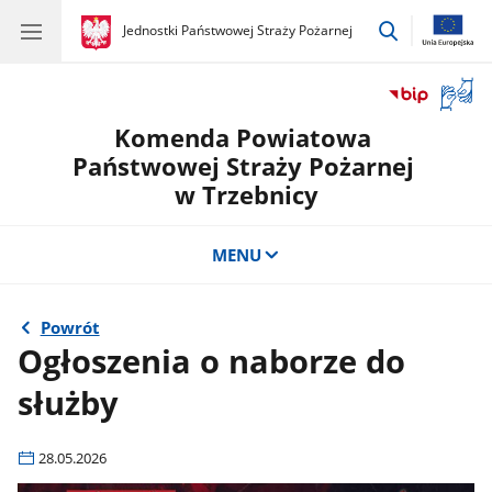
przejdź
gov.pl
Jednostki Państwowej Straży Pożarnej
gov.pl
Jednostki
do
Państwowej
wyszukiwar
Straży
Otwór
Pożarnej
okno
Komenda Powiatowa
z
tłuma
Państwowej Straży Pożarnej
języka
w Trzebnicy
migow
MENU
Powrót
Ogłoszenia o naborze do
służby
28.05.2026