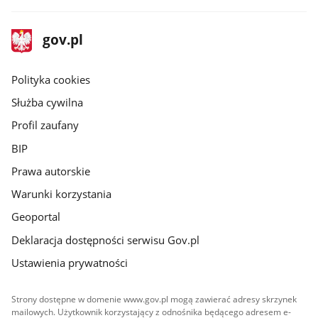
stopka
Strona
gov.pl
gov.pl
główna
gov.pl
Polityka cookies
Służba cywilna
Profil zaufany
BIP
Prawa autorskie
Warunki korzystania
Geoportal
Deklaracja dostępności serwisu Gov.pl
Ustawienia prywatności
Strony dostępne w domenie www.gov.pl mogą zawierać adresy skrzynek
mailowych. Użytkownik korzystający z odnośnika będącego adresem e-