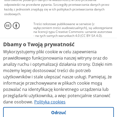
odpowiedzi na przesłane pytania. Szczegóły przetwarzania danych przez
każdą z jednostek znajdują się w ich politykach przetwarzania danych
osobowych.
Treści tekstowe publikowane w serwisie (z
wyłączeniem treści audiowizualnych), są udostępniane
na licencji typu Creative Commons: uznanie autorstwa
- na tych samych warunkach 4.0 (CC BY-SA 4.0).
Materiały audiowizualne, w tym zdjęcia, materiały
Dbamy o Twoją prywatność
audio i wideo, są udostępniane na licencji typu
Creative Commons: uznanie autorstwa użycie
Wykorzystujemy pliki cookie w celu zapewnienia
niekomercyjne - bez utworów zależnych 4.0 (CC BY-
NC-ND 4.0), o ile nie jest to stwierdzone inaczej.
prawidłowego funkcjonowania naszej witryny oraz do
analizy ruchu i optymalizacji działania strony. Dzięki nim
możemy lepiej dostosować treści do potrzeb
użytkowników i stale ulepszać nasze usługi. Pamiętaj, że
informacje przechowywane w plikach cookie mogą
pozwalać na identyfikację konkretnego urządzenia lub
przeglądarki użytkownika, a więc potencjalnie stanowić
dane osobowe.
Polityka cookies
Odrzuć