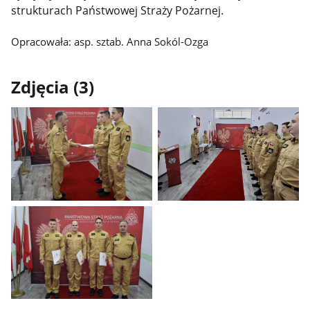
strukturach Państwowej Straży Pożarnej.
Opracowała: asp. sztab. Anna Sokól-Ozga
Zdjęcia (3)
Pokaż
Pokaż
zdjęcie
zdjęcie
1
2
z
z
galerii.
galerii.
Pokaż