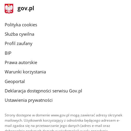
stopka
Strona
gov.pl
gov.pl
główna
gov.pl
Polityka cookies
Służba cywilna
Profil zaufany
BIP
Prawa autorskie
Warunki korzystania
Geoportal
Deklaracja dostępności serwisu Gov.pl
Ustawienia prywatności
Strony dostępne w domenie www.gov.pl mogą zawierać adresy skrzynek
mailowych. Użytkownik korzystający z odnośnika będącego adresem e-
mail zgadza się na przetwarzanie jego danych (adres e-mail oraz
dobrowolnie podanych danych w wiadomości) w celu przesłania