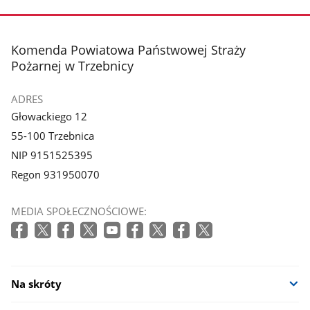
zdjęcie
3
z
stopka
Komenda Powiatowa Państwowej Straży
galerii.
Pożarnej w Trzebnicy
ADRES
Głowackiego 12
55-100 Trzebnica
NIP 9151525395
Regon 931950070
MEDIA SPOŁECZNOŚCIOWE:
Na skróty