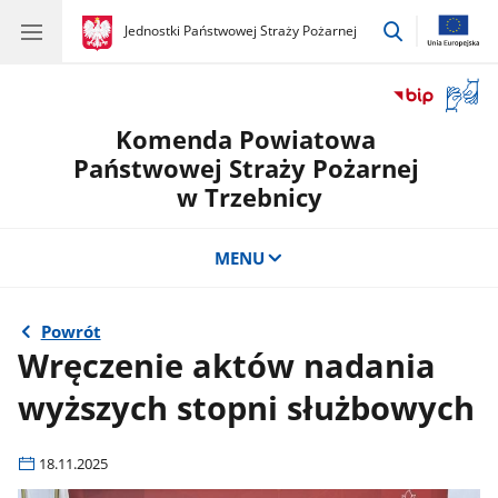
przejdź
gov.pl
Jednostki Państwowej Straży Pożarnej
gov.pl
Jednostki
do
Państwowej
wyszukiwar
Straży
Otwór
Pożarnej
okno
Komenda Powiatowa
z
tłuma
Państwowej Straży Pożarnej
języka
w Trzebnicy
migow
MENU
Powrót
Wręczenie aktów nadania
wyższych stopni służbowych
18.11.2025