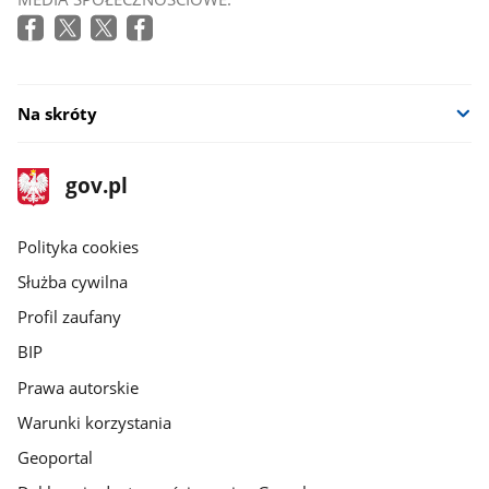
Na skróty
stopka
Strona
gov.pl
gov.pl
główna
gov.pl
Polityka cookies
Służba cywilna
Profil zaufany
BIP
Prawa autorskie
Warunki korzystania
Geoportal