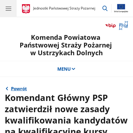
przejdź
gov.pl
Jednostki Państwowej Straży Pożarnej
gov.pl
Jednostki
do
Państwowej
wyszukiwar
Straży
Otwór
Pożarnej
okno
Komenda Powiatowa
z
tłuma
Państwowej Straży Pożarnej
języka
w Ustrzykach Dolnych
migow
MENU
Powrót
Komendant Główny PSP
zatwierdził nowe zasady
kwalifikowania kandydatów
na kwalifikacyjne kursy