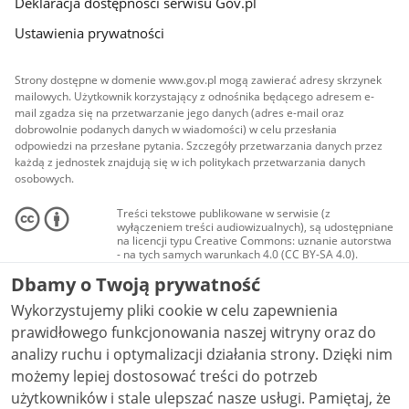
Deklaracja dostępności serwisu Gov.pl
Ustawienia prywatności
Strony dostępne w domenie www.gov.pl mogą zawierać adresy skrzynek
mailowych. Użytkownik korzystający z odnośnika będącego adresem e-
mail zgadza się na przetwarzanie jego danych (adres e-mail oraz
dobrowolnie podanych danych w wiadomości) w celu przesłania
odpowiedzi na przesłane pytania. Szczegóły przetwarzania danych przez
każdą z jednostek znajdują się w ich politykach przetwarzania danych
osobowych.
Treści tekstowe publikowane w serwisie (z
wyłączeniem treści audiowizualnych), są udostępniane
na licencji typu Creative Commons: uznanie autorstwa
- na tych samych warunkach 4.0 (CC BY-SA 4.0).
Materiały audiowizualne, w tym zdjęcia, materiały
Dbamy o Twoją prywatność
audio i wideo, są udostępniane na licencji typu
Creative Commons: uznanie autorstwa użycie
Wykorzystujemy pliki cookie w celu zapewnienia
niekomercyjne - bez utworów zależnych 4.0 (CC BY-
NC-ND 4.0), o ile nie jest to stwierdzone inaczej.
prawidłowego funkcjonowania naszej witryny oraz do
analizy ruchu i optymalizacji działania strony. Dzięki nim
możemy lepiej dostosować treści do potrzeb
użytkowników i stale ulepszać nasze usługi. Pamiętaj, że