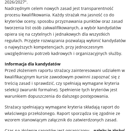
2026/2027".
Nadrzędnym celem nowych zasad jest transparentność
procesu kwalifikowania. Każdy strażak ma jasność co do
kryteriów oceny, sposobu przyznawania punktów oraz zasad
tworzenia list osób zakwalifikowanych, a wybór kandydatów
opiera się na czytelnych i jednakowych dla wszystkich
regułach. Przyjęte rozwiązania pozwalają wyłonić kandydatów
o najwyższych kompetencjach, przy jednoczesnym
uwzględnieniu potrzeb kadrowych i organizacyjnych służby.
Informacja dla kandydatów
Przed złożeniem raportu strażacy zainteresowani udziałem w
kwalifikacyjnym kursie zawodowym powinni zapoznać się z
treścią zasad i sprawdzić, czy spełniają wymagane kryteria
selekcji (warunki formalne). Spełnienie tych kryteriów jest
warunkiem dopuszczenia do dalszego postępowania.
Strażacy spełniający wymagane kryteria składają raport do
właściwego przełożonego. Raport sporządza się zgodnie ze
wzorem stanowiącym załącznik do zatwierdzonych zasad.
Czas na złożenie raportów jest ograniczony –
należy je złożyć