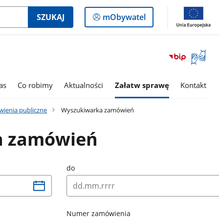
Logowanie
SZUKAJ
mObywatel
do
panelu
Otwórz
okno
z
tłumac
as
Co robimy
Aktualności
Załatw sprawę
Kontakt
języka
migowe
ienia publiczne
Wyszukiwarka zamówień
a zamówień
do
Numer zamówienia