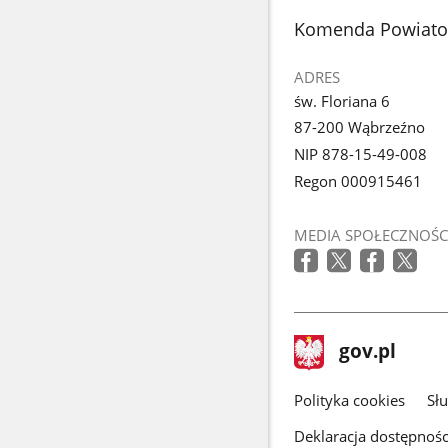
stopka
Komenda Powiato
ADRES
św. Floriana 6
87-200 Wąbrzeźno
NIP 878-15-49-008
Regon 000915461
MEDIA SPOŁECZNOŚC
stopka
Strona
gov.pl
gov.pl
główna
gov.pl
Polityka cookies
Sł
Deklaracja dostępnośc