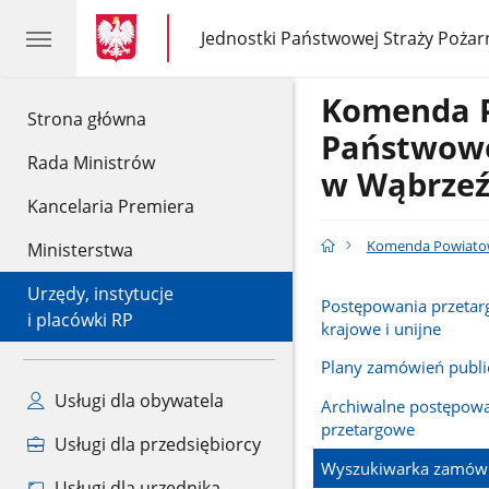
gov.pl
gov.pl
Jednostki Państwowej Straży Pożar
gov.pl
Jednostki
Państwowej
Straży
Komenda 
Pożarnej
gov.pl
Strona główna
Państwowe
Rada Ministrów
w Wąbrzeź
Kancelaria Premiera
Komenda Powiatow
Ministerstwa
Urzędy, instytucje
Postępowania przeta
i placówki RP
krajowe i unijne
Plany zamówień publi
Usługi dla obywatela
Archiwalne postępow
przetargowe
Usługi dla przedsiębiorcy
Wyszukiwarka zamów
Usługi dla urzędnika