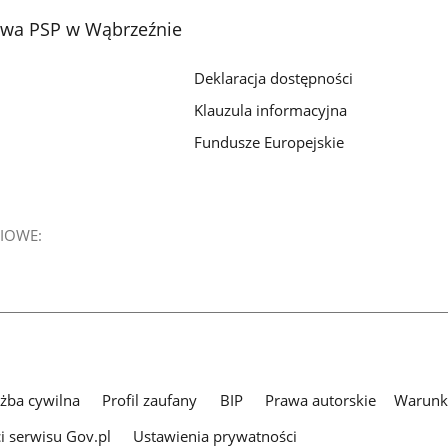
wyszukiwania
wa PSP w Wąbrzeźnie
Znaleziono
wyników:
Deklaracja dostępności
Klauzula informacyjna
Fundusze Europejskie
IOWE:
użba cywilna
Profil zaufany
BIP
Prawa autorskie
Warunki
i serwisu Gov.pl
Ustawienia prywatności