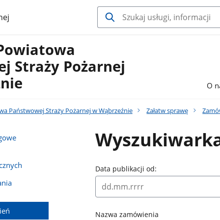
nej
Powiatowa
j Straży Pożarnej
nie
O n
a Państwowej Straży Pożarnej w Wąbrzeźnie
Załatw sprawę
Zamów
Wyszukiwark
rgowe
cznych
Data publikacji od:
ania
ień
Nazwa zamówienia