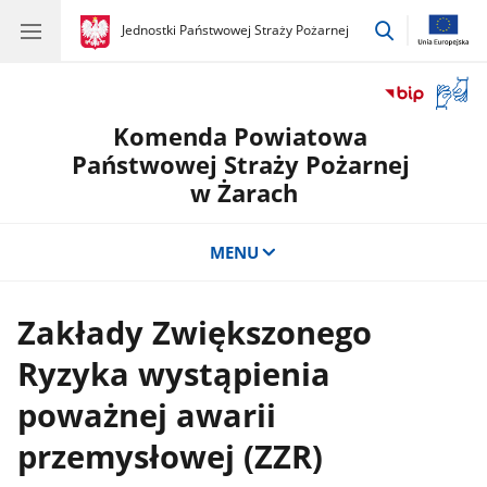
przejdź
gov.pl
Jednostki Państwowej Straży Pożarnej
gov.pl
Jednostki
do
Państwowej
wyszukiwar
Straży
Otwór
Pożarnej
okno
Komenda Powiatowa
z
tłuma
Państwowej Straży Pożarnej
języka
w Żarach
migow
MENU
Zakłady Zwiększonego
Ryzyka wystąpienia
poważnej awarii
przemysłowej (ZZR)