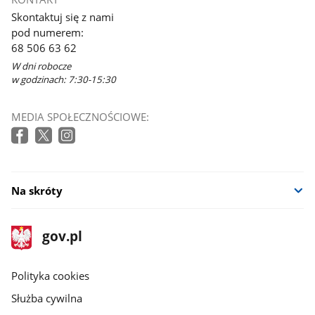
Skontaktuj się z nami
pod numerem:
68 506 63 62
W dni robocze
w godzinach: 7:30-15:30
MEDIA SPOŁECZNOŚCIOWE:
Na skróty
stopka
Strona
gov.pl
gov.pl
główna
gov.pl
Polityka cookies
Służba cywilna