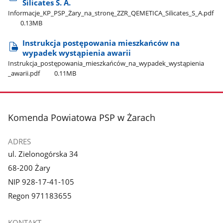
Silicates S. A.
Informacje​_KP​_PSP​_Żary​_na​_stronę​_ZZR​_QEMETICA​_Silicates​_S​_A.pdf
0.13MB
Instrukcja postępowania mieszkańców na
wypadek wystąpienia awarii
Instrukcja​_postępowania​_mieszkańców​_na​_wypadek​_wystąpienia​
_awarii.pdf
0.11MB
stopka
Komenda Powiatowa PSP w Żarach
ADRES
ul. Zielonogórska 34
68-200 Żary
NIP 928-17-41-105
Regon 971183655
KONTAKT