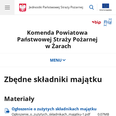
przejdź
gov.pl
Jednostki Państwowej Straży Pożarnej
gov.pl
Jednostki
do
Państwowej
wyszukiwar
Straży
Otwór
Pożarnej
okno
Komenda Powiatowa
z
tłuma
Państwowej Straży Pożarnej
języka
w Żarach
migow
MENU
Zbędne składniki majątku
Materiały
Ogłoszenie o zużytych składnikach majątku
Ogłoszenie​_o​_zużytych​_składnikach​_majątku-1.pdf
0.07MB