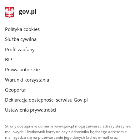
stopka
Strona
gov.pl
gov.pl
główna
gov.pl
Polityka cookies
Służba cywilna
Profil zaufany
BIP
Prawa autorskie
Warunki korzystania
Geoportal
Deklaracja dostępności serwisu Gov.pl
Ustawienia prywatności
Strony dostępne w domenie www.gov.pl mogą zawierać adresy skrzynek
mailowych. Użytkownik korzystający z odnośnika będącego adresem e-
mail zgadza się na przetwarzanie jego danych (adres e-mail oraz