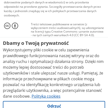
dobrowolnie podanych danych w wiadomości) w celu przesłania
odpowiedzi na przesłane pytania. Szczegóły przetwarzania danych przez
każdą z jednostek znajdują się w ich politykach przetwarzania danych
osobowych.
Treści tekstowe publikowane w serwisie (z
wyłączeniem treści audiowizualnych), są udostępniane
na licencji typu Creative Commons: uznanie autorstwa
- na tych samych warunkach 4.0 (CC BY-SA 4.0).
Materiały audiowizualne, w tym zdjęcia, materiały
Dbamy o Twoją prywatność
audio i wideo, są udostępniane na licencji typu
Creative Commons: uznanie autorstwa użycie
Wykorzystujemy pliki cookie w celu zapewnienia
niekomercyjne - bez utworów zależnych 4.0 (CC BY-
NC-ND 4.0), o ile nie jest to stwierdzone inaczej.
prawidłowego funkcjonowania naszej witryny oraz do
analizy ruchu i optymalizacji działania strony. Dzięki nim
możemy lepiej dostosować treści do potrzeb
użytkowników i stale ulepszać nasze usługi. Pamiętaj, że
informacje przechowywane w plikach cookie mogą
pozwalać na identyfikację konkretnego urządzenia lub
przeglądarki użytkownika, a więc potencjalnie stanowić
dane osobowe.
Polityka cookies
Odrzuć