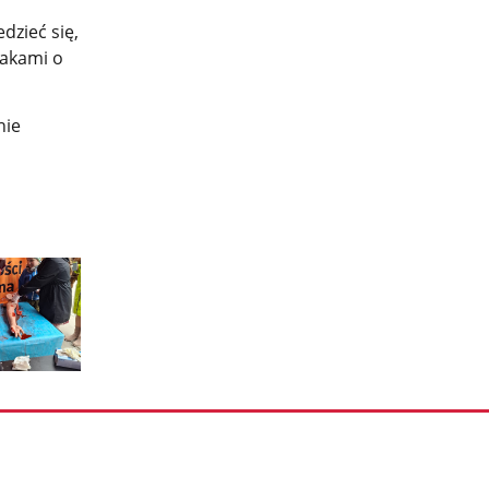
dzieć się,
żakami o
nie