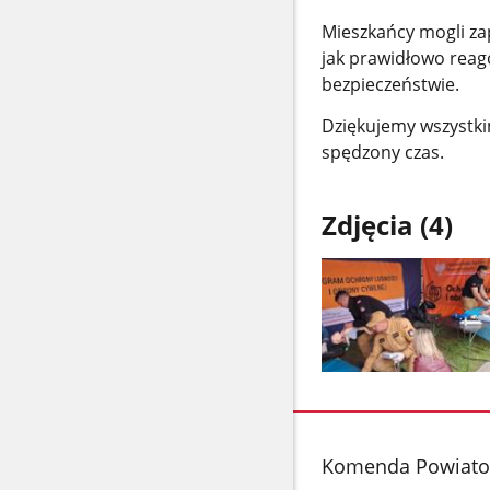
Mieszkańcy mogli za
jak prawidłowo reag
bezpieczeństwie.
Dziękujemy wszystki
spędzony czas.
Zdjęcia (4)
Pokaż
zdjęcie
1
z
stopka
Komenda Powiatow
galerii.