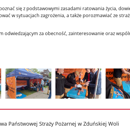
poznać się z podstawowymi zasadami ratowania życia, dowie
ować w sytuacjach zagrożenia, a także porozmawiać ze stra
m odwiedzającym za obecność, zainteresowanie oraz wspól
Pokaż
Pokaż
Pokaż
zdjęcie
zdjęcie
zdjęcie
2
3
4
z
z
z
a Państwowej Straży Pożarnej w Zduńskiej Woli
galerii.
galerii.
galerii.