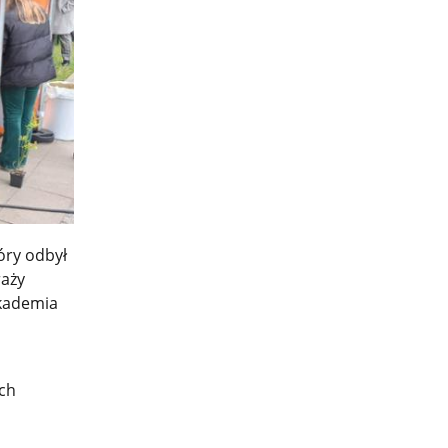
óry odbył
raży
Akademia
ich