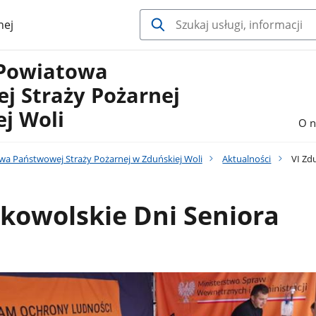
nej
Powiatowa
j Straży Pożarnej
j Woli
O n
 Państwowej Straży Pożarnej w Zduńskiej Woli
Aktualności
VI Zd
kowolskie Dni Seniora