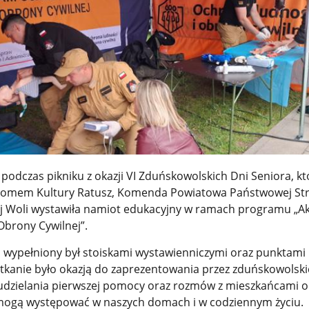
 podczas pikniku z okazji VI Zduńskowolskich Dni Seniora, kt
 Domem Kultury Ratusz, Komenda Powiatowa Państwowej St
ej Woli wystawiła namiot edukacyjny w ramach programu „
Obrony Cywilnej”.
 wypełniony był stoiskami wystawienniczymi oraz punktami
tkanie było okazją do zaprezentowania przez zduńskowolsk
udzielania pierwszej pomocy oraz rozmów z mieszkańcami o
 mogą występować w naszych domach i w codziennym życiu.