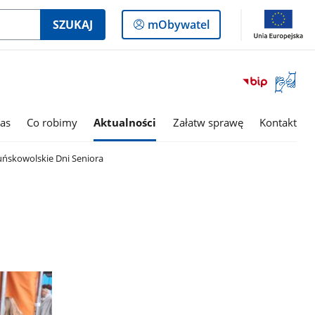
Logowanie
SZUKAJ
mObywatel
do
panelu
Otwórz
okno
z
tłumac
as
Co robimy
Aktualności
Załatw sprawę
Kontakt
języka
migowe
uńskowolskie Dni Seniora