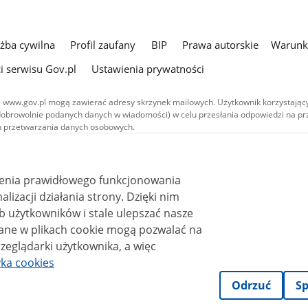
użba cywilna
Profil zaufany
BIP
Prawa autorskie
Warunki
i serwisu Gov.pl
Ustawienia prywatności
 www.gov.pl mogą zawierać adresy skrzynek mailowych. Użytkownik korzystający
dobrowolnie podanych danych w wiadomości) w celu przesłania odpowiedzi na prz
ach przetwarzania danych osobowych.
we publikowane w serwisie (z wyłączeniem treści audiowizualnych), są
 na licencji typu Creative Commons: uznanie autorstwa - na tych samych
 (CC BY-SA 4.0). Materiały audiowizualne, w tym zdjęcia, materiały audio i wideo
ienia prawidłowego funkcjonowania
ane na licencji typu Creative Commons: uznanie autorstwa użycie niekomercyjne 
ależnych 4.0 (CC BY-NC-ND 4.0), o ile nie jest to stwierdzone inaczej.
i działania strony. Dzięki nim
 użytkowników i stale ulepszać nasze
zeglądarki użytkownika, a więc
yka cookies
Odrzuć
Sp