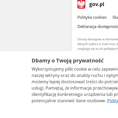
stopka
Strona
gov.pl
gov.pl
główna
gov.pl
Polityka cookies
Sł
Deklaracja dostępnośc
Strony dostępne w domenie
danych (adres e-mail oraz 
znajdują się w ich polityk
Treści teksto
Dbamy o Twoją prywatność
udostępniane
warunkach 4.0
Wykorzystujemy pliki cookie w celu zapewn
są udostępni
bez utworów z
naszej witryny oraz do analizy ruchu i optymalizacj
możemy lepiej dostosować treści do potrzeb
usługi. Pamiętaj, że informacje przechowywane w plikach cookie mogą pozwalać na
identyfikację konkretnego urządzenia lub pr
potencjalnie stanowić dane osobowe.
Polit