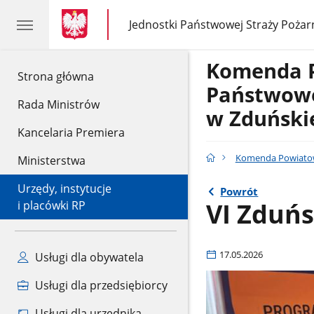
gov.pl
gov.pl
Jednostki Państwowej Straży Pożar
gov.pl
Jednostki
Państwowej
Straży
Komenda 
Pożarnej
gov.pl
Strona główna
Państwowe
Rada Ministrów
w Zduńskie
Kancelaria Premiera
Komenda Powiatowa
Ministerstwa
Urzędy, instytucje
Powrót
VI Zduńs
i placówki RP
17.05.2026
Usługi dla obywatela
Usługi dla przedsiębiorcy
Usługi dla urzędnika