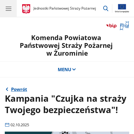
przejdź
gov.pl
Jednostki Państwowej Straży Pożarnej
gov.pl
Jednostki
do
Państwowej
wyszukiwar
Straży
Otwór
Pożarnej
okno
Komenda Powiatowa
z
tłuma
Państwowej Straży Pożarnej
języka
w Żurominie
migow
MENU
Powrót
Kampania "Czujka na straży
Twojego bezpieczeństwa"!
02.10.2025