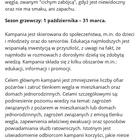
węgla, zwanym "cichym zabójcą", gdyż jest niewidoczny
oraz nie ma smaku, ani zapachu.
Sezon grzewczy: 1 października – 31 marca.
Kampania jest skierowana do społeczeństwa, m.in. do dzieci
i młodzieży oraz do seniorów. Edukacja najmłodszych jest
wspaniałą inwestycją w przyszłość, z uwagi na fakt, że
najmłodsi w rozmowach z dorosłymi dzielą się zdobytą
wiedzą. Kampania składa się z kilku obszarów m.in.:
edukacji, informacji i promocji.
Celem głównym kampanii jest zmniejszenie liczby ofiar
pożarów i zatruć tlenkiem węgla w mieszkaniach oraz
domach jednorodzinnych. Celami szczegółowymi są:
podniesienie poziomu wiedzy na temat: zagrożeń
związanych z pożarem w mieszkaniach lub domach
jednorodzinnych, zagrożeń związanych z emisją tlenku
węgla, zapewnienia właściwej ewakuacji oraz sposobów
powiadamiania służb ratowniczych. Istotnym jest
uświadomienie odbiorcom kampanii korzyści, jakie niesie