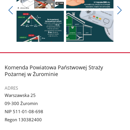
Pokaż
Pokaż
zdjęcie
zdjęcie
Pokaż
Poka
1
2
poprzednie
nest
z
z
zdjęcia
zdjęc
galerii.
galerii.
Pokaż
Pokaż
zdjęcie
zdjęcie
3
4
z
z
stopka
Komenda Powiatowa Państwowej Straży
galerii.
galerii.
Pożarnej w Żurominie
ADRES
Warszawska 25
09-300 Żuromin
NIP 511-01-08-698
Regon 130382400