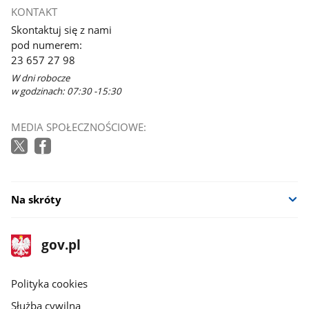
KONTAKT
Skontaktuj się z nami
pod numerem:
23 657 27 98
W dni robocze
w godzinach: 07:30 -15:30
MEDIA SPOŁECZNOŚCIOWE:
Na skróty
stopka
Strona
gov.pl
gov.pl
główna
gov.pl
Polityka cookies
Służba cywilna