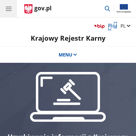
gov.pl
przejdź
do
wyszukiwar
Otwórz
Zmień 
PL
okno
Krajowy Rejestr Karny
z
tłumaczem
języka
MENU
migowego