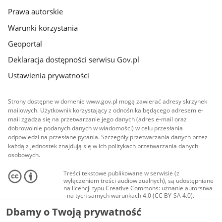
Prawa autorskie
Warunki korzystania
Geoportal
Deklaracja dostępności serwisu Gov.pl
Ustawienia prywatności
Strony dostępne w domenie www.gov.pl mogą zawierać adresy skrzynek
mailowych. Użytkownik korzystający z odnośnika będącego adresem e-
mail zgadza się na przetwarzanie jego danych (adres e-mail oraz
dobrowolnie podanych danych w wiadomości) w celu przesłania
odpowiedzi na przesłane pytania. Szczegóły przetwarzania danych przez
każdą z jednostek znajdują się w ich politykach przetwarzania danych
osobowych.
Treści tekstowe publikowane w serwisie (z
wyłączeniem treści audiowizualnych), są udostępniane
na licencji typu Creative Commons: uznanie autorstwa
- na tych samych warunkach 4.0 (CC BY-SA 4.0).
Materiały audiowizualne, w tym zdjęcia, materiały
Dbamy o Twoją prywatność
audio i wideo, są udostępniane na licencji typu
Creative Commons: uznanie autorstwa użycie