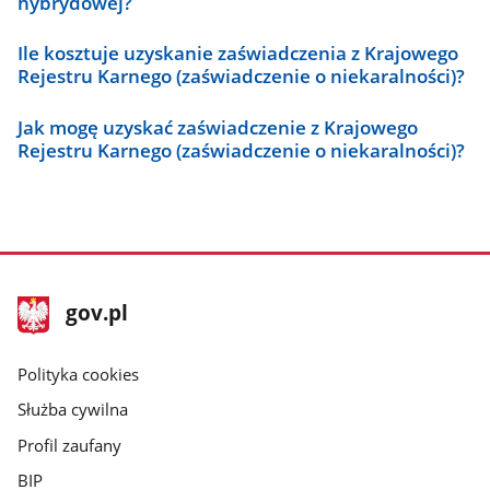
hybrydowej?
Ile kosztuje uzyskanie zaświadczenia z Krajowego
Rejestru Karnego (zaświadczenie o niekaralności)?
Jak mogę uzyskać zaświadczenie z Krajowego
Rejestru Karnego (zaświadczenie o niekaralności)?
stopka
Strona
gov.pl
gov.pl
główna
gov.pl
Polityka cookies
Służba cywilna
Profil zaufany
BIP