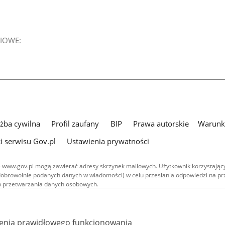
IOWE:
użba cywilna
Profil zaufany
BIP
Prawa autorskie
Warunki
i serwisu Gov.pl
Ustawienia prywatności
 www.gov.pl mogą zawierać adresy skrzynek mailowych. Użytkownik korzystający
dobrowolnie podanych danych w wiadomości) w celu przesłania odpowiedzi na prz
ach przetwarzania danych osobowych.
we publikowane w serwisie (z wyłączeniem treści audiowizualnych), są
 na licencji typu Creative Commons: uznanie autorstwa - na tych samych
 (CC BY-SA 4.0). Materiały audiowizualne, w tym zdjęcia, materiały audio i wideo
ienia prawidłowego funkcjonowania