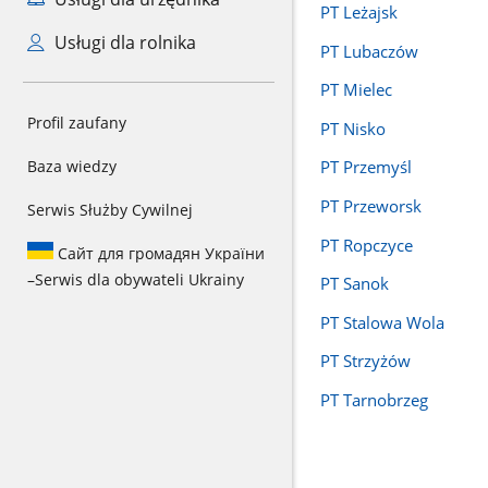
PT Leżajsk
Usługi dla rolnika
PT Lubaczów
PT Mielec
Profil zaufany
PT Nisko
Baza wiedzy
PT Przemyśl
PT Przeworsk
Serwis Służby Cywilnej
PT Ropczyce
Сайт для громадян України
–
Serwis dla obywateli Ukrainy
PT Sanok
PT Stalowa Wola
PT Strzyżów
PT Tarnobrzeg