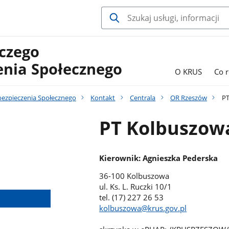
czego
enia Społecznego
O KRUS
Co 
bezpieczenia Społecznego
Kontakt
Centrala
OR Rzeszów
PT
PT Kolbuszow
Kierownik: Agnieszka Pederska
36-100 Kolbuszowa
ul. Ks. L. Ruczki 10/1
tel. (17) 227 26 53
kolbuszowa
@krus.gov.pl