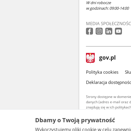
W dni robocze
w godzinach: 09:00-14:00
MEDIA SPOŁECZNOŚC
stopka
Strona
gov.pl
gov.pl
główna
gov.pl
Polityka cookies
Sł
Deklaracja dostępnośc
Strony dostępne w domenie
danych (adres e-mail oraz 
znajdują się w ich polityk
Treści teksto
Dbamy o Twoją prywatność
udostępniane
warunkach 4.0
Wykorzystujemy pliki cookie w celu zapewn