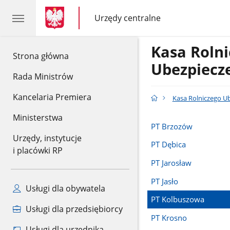
gov.pl
gov.pl
Urzędy centralne
gov.pl
Urzędy
centralne
Kasa Rolni
gov.pl
Strona główna
Ubezpiecz
Rada Ministrów
Kancelaria Premiera
Kasa Rolniczego U
Ministerstwa
PT Brzozów
Urzędy, instytucje
PT Dębica
i placówki RP
PT Jarosław
PT Jasło
Usługi dla obywatela
PT Kolbuszowa
Usługi dla przedsiębiorcy
PT Krosno
Usługi dla urzędnika