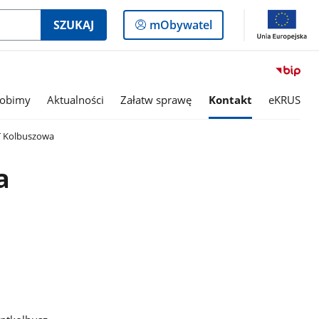
Logowanie
SZUKAJ
mObywatel
do
panelu
robimy
Aktualności
Załatw sprawę
Kontakt
eKRUS
 Kolbuszowa
a