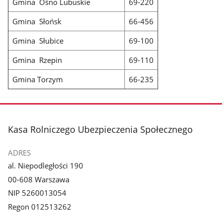
Gmina Ośno Lubuskie
69-220
Gmina Słońsk
66-456
Gmina Słubice
69-100
Gmina Rzepin
69-110
Gmina Torzym
66-235
stopka
Kasa Rolniczego Ubezpieczenia Społecznego
ADRES
al. Niepodległości 190
00-608 Warszawa
NIP 5260013054
Regon 012513262