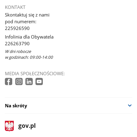
KONTAKT
Skontaktuj się z nami
pod numerem:
225926590
Infolinia dla Obywatela
226263790
W dni robocze
w godzinach: 09:00-14:00
MEDIA SPOŁECZNOŚCIOWE:
Na skróty
stopka
Strona
gov.pl
gov.pl
główna