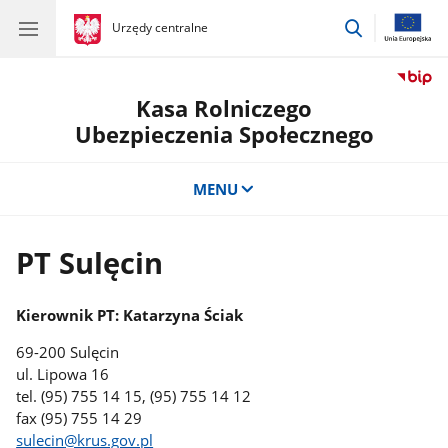
przejdź
gov.pl
Urzędy centralne
gov.pl
Urzędy
do
centralne
wyszukiwar
Kasa Rolniczego
Ubezpieczenia Społecznego
MENU
PT Sulęcin
Kierownik PT: Katarzyna Ściak
69-200 Sulęcin
ul. Lipowa 16
tel. (95) 755 14 15, (95) 755 14 12
fax (95) 755 14 29
sulecin
@krus.gov.pl