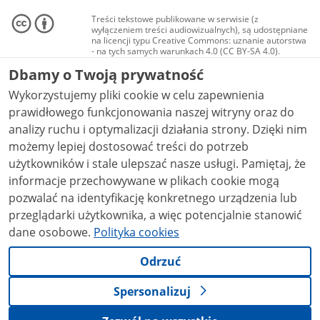
Treści tekstowe publikowane w serwisie (z
wyłączeniem treści audiowizualnych), są udostępniane
na licencji typu Creative Commons: uznanie autorstwa
- na tych samych warunkach 4.0 (CC BY-SA 4.0).
Materiały audiowizualne, w tym zdjęcia, materiały
Dbamy o Twoją prywatność
audio i wideo, są udostępniane na licencji typu
Creative Commons: uznanie autorstwa użycie
Wykorzystujemy pliki cookie w celu zapewnienia
niekomercyjne - bez utworów zależnych 4.0 (CC BY-
NC-ND 4.0), o ile nie jest to stwierdzone inaczej.
prawidłowego funkcjonowania naszej witryny oraz do
analizy ruchu i optymalizacji działania strony. Dzięki nim
możemy lepiej dostosować treści do potrzeb
użytkowników i stale ulepszać nasze usługi. Pamiętaj, że
informacje przechowywane w plikach cookie mogą
pozwalać na identyfikację konkretnego urządzenia lub
przeglądarki użytkownika, a więc potencjalnie stanowić
dane osobowe.
Polityka cookies
Odrzuć
Spersonalizuj