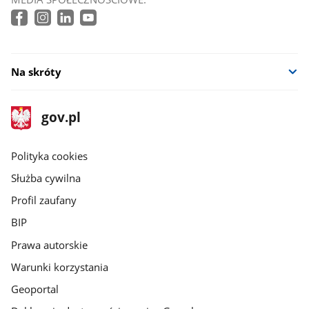
Na skróty
stopka
Strona
gov.pl
gov.pl
główna
gov.pl
Polityka cookies
Służba cywilna
Profil zaufany
BIP
Prawa autorskie
Warunki korzystania
Geoportal