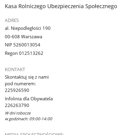
stopka
Kasa Rolniczego Ubezpieczenia Społecznego
ADRES
al. Niepodległości 190
00-608 Warszawa
NIP 5260013054
Regon 012513262
KONTAKT
Skontaktuj się z nami
pod numerem:
225926590
Infolinia dla Obywatela
226263790
W dni robocze
w godzinach: 09:00-14:00
MEDIA SPOŁECZNOŚCIOWE: