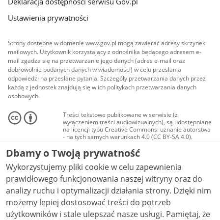
Deklaracja dostępności serwisu Gov.pl
Ustawienia prywatności
Strony dostępne w domenie www.gov.pl mogą zawierać adresy skrzynek
mailowych. Użytkownik korzystający z odnośnika będącego adresem e-
mail zgadza się na przetwarzanie jego danych (adres e-mail oraz
dobrowolnie podanych danych w wiadomości) w celu przesłania
odpowiedzi na przesłane pytania. Szczegóły przetwarzania danych przez
każdą z jednostek znajdują się w ich politykach przetwarzania danych
osobowych.
Treści tekstowe publikowane w serwisie (z
wyłączeniem treści audiowizualnych), są udostępniane
na licencji typu Creative Commons: uznanie autorstwa
- na tych samych warunkach 4.0 (CC BY-SA 4.0).
Materiały audiowizualne, w tym zdjęcia, materiały
Dbamy o Twoją prywatność
audio i wideo, są udostępniane na licencji typu
Creative Commons: uznanie autorstwa użycie
Wykorzystujemy pliki cookie w celu zapewnienia
niekomercyjne - bez utworów zależnych 4.0 (CC BY-
NC-ND 4.0), o ile nie jest to stwierdzone inaczej.
prawidłowego funkcjonowania naszej witryny oraz do
analizy ruchu i optymalizacji działania strony. Dzięki nim
możemy lepiej dostosować treści do potrzeb
użytkowników i stale ulepszać nasze usługi. Pamiętaj, że