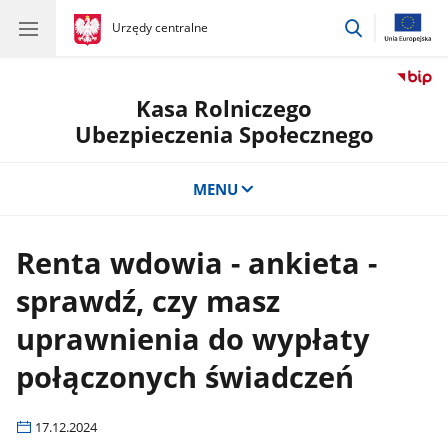
przejdź
gov.pl
Urzędy centralne
gov.pl
Urzędy
do
centralne
wyszukiwar
Kasa Rolniczego
Ubezpieczenia Społecznego
MENU
Renta wdowia - ankieta -
sprawdź, czy masz
uprawnienia do wypłaty
połączonych świadczeń
17.12.2024