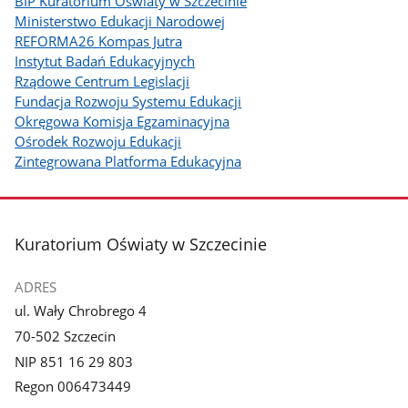
BIP Kuratorium Oświaty w Szczecinie
Ministerstwo Edukacji Narodowej
REFORMA26 Kompas Jutra
Instytut Badań Edukacyjnych
Rządowe Centrum Legislacji
Fundacja Rozwoju Systemu Edukacji
Okręgowa Komisja Egzaminacyjna
Ośrodek Rozwoju Edukacji
Zintegrowana Platforma Edukacyjna
stopka
Kuratorium Oświaty w Szczecinie
ADRES
ul. Wały Chrobrego 4
70-502 Szczecin
NIP 851 16 29 803
Regon 006473449