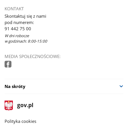
KONTAKT
Skontaktuj się z nami
pod numerem:
91 442 75 00
W dni robocze
w godzinach: 8:00-15:00
MEDIA SPOŁECZNOŚCIOWE:
Na skróty
stopka
Strona
gov.pl
gov.pl
główna
gov.pl
Polityka cookies